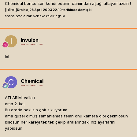
Chemical bence sen kendi odanın camından aşağı atlayamazsın !
[hline]
Dralnu, 28 April 2003 22:19 tarihinde demiş ki:
ahaha peon a bak pick axe kaldırıp gelio
Invulon
Mesaj tarihi:
Mayıs 26, 2003
lol
Chemical
Mesaj tarihi:
Mayıs 26, 2003
ATLARIM! valla:)
ama 2. kat
Bu arada haklısın çok sıkılıyorum
ama güzel olmuş zamanlamas felan onu kamera gibi çekmiosun
biliosun her kareyi tek tek çekip aralarındaki hız ayarlarını
yapıosun