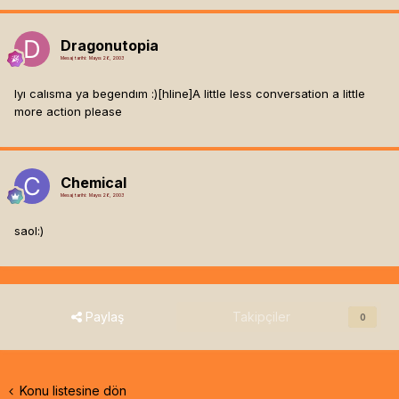
Dragonutopia
Mesaj tarihi:
Mayıs 26, 2003
Iyı calısma ya begendım :)[hline]
A little less conversation a little
more action please
Chemical
Mesaj tarihi:
Mayıs 26, 2003
saol:)
Paylaş
Takipçiler
0
Konu listesine dön