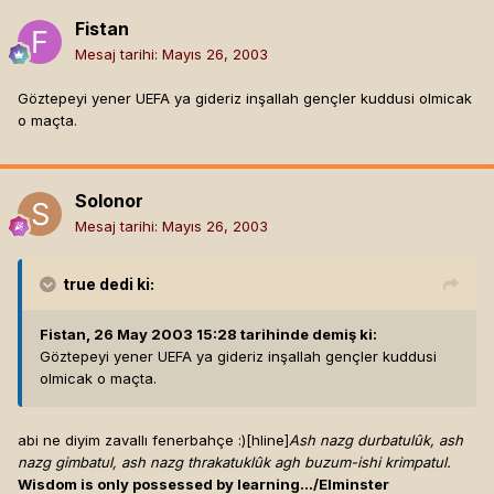
Fistan
Mesaj tarihi:
Mayıs 26, 2003
Göztepeyi yener UEFA ya gideriz inşallah gençler kuddusi olmicak
o maçta.
Solonor
Mesaj tarihi:
Mayıs 26, 2003
true
dedi ki:
Fistan, 26 May 2003 15:28 tarihinde demiş ki:
Göztepeyi yener UEFA ya gideriz inşallah gençler kuddusi
olmicak o maçta.
abi ne diyim zavallı fenerbahçe :)[hline]
Ash nazg durbatulûk, ash
nazg gimbatul, ash nazg thrakatuklûk agh buzum-ishi krimpatul.
Wisdom is only possessed by learning.../Elminster