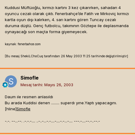
Kuddusi Müftüoğlu, kırmızı kartını 3 kez çıkarırken, sahadan 4
oyuncu cezalı olarak çıktı. Fenerbahçe’de Fatih ve Mirkoviç kırmızı
kartla oyun dışı kalırken, 4. sarı kartını gören Tuncay cezalı
duruma düştü. Genç futbolcu, takımının Göztepe ile deplasmanda
oynayacağı son maçta forma giyemeyecek.
kaynak: fenerbahce.com
[Bu mesaj ShekiLChoCuq tarafından 26 May 2003 11:25 tarihinde değiştirilmiştir]
Simofle
Mesaj tarihi:
Mayıs 26, 2003
Daum ıle resmen anlasıldı
Bu arada Kuddisi denen ......... superdı yıne.Yaptı yapacagını.
[hline]
Simofle
-.-. --...--. .-.-.-.... ..-..-...-.-....-....-.-...-.... ---.-....--.-..--.-