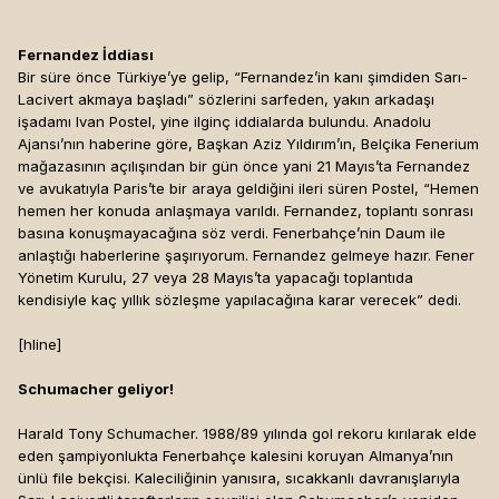
Fernandez İddiası
Bir süre önce Türkiye’ye gelip, “Fernandez’in kanı şimdiden Sarı-
Lacivert akmaya başladı” sözlerini sarfeden, yakın arkadaşı
işadamı Ivan Postel, yine ilginç iddialarda bulundu. Anadolu
Ajansı’nın haberine göre, Başkan Aziz Yıldırım’ın, Belçika Fenerium
mağazasının açılışından bir gün önce yani 21 Mayıs’ta Fernandez
ve avukatıyla Paris’te bir araya geldiğini ileri süren Postel, “Hemen
hemen her konuda anlaşmaya varıldı. Fernandez, toplantı sonrası
basına konuşmayacağına söz verdi. Fenerbahçe’nin Daum ile
anlaştığı haberlerine şaşırıyorum. Fernandez gelmeye hazır. Fener
Yönetim Kurulu, 27 veya 28 Mayıs’ta yapacağı toplantıda
kendisiyle kaç yıllık sözleşme yapılacağına karar verecek” dedi.
[hline]
Schumacher geliyor!
Harald Tony Schumacher. 1988/89 yılında gol rekoru kırılarak elde
eden şampiyonlukta Fenerbahçe kalesini koruyan Almanya’nın
ünlü file bekçisi. Kaleciliğinin yanısıra, sıcakkanlı davranışlarıyla