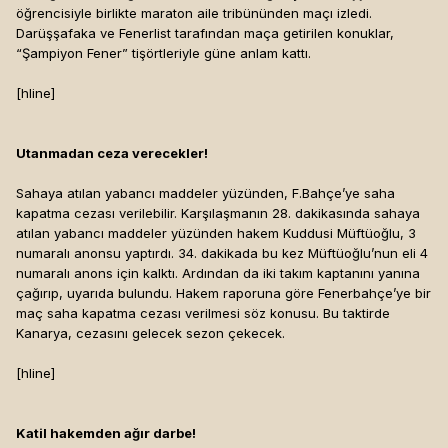
öğrencisiyle birlikte maraton aile tribününden maçı izledi.
Darüşşafaka ve Fenerlist tarafından maça getirilen konuklar,
“Şampiyon Fener” tişörtleriyle güne anlam kattı.
[hline]
Utanmadan ceza verecekler!
Sahaya atılan yabancı maddeler yüzünden, F.Bahçe’ye saha
kapatma cezası verilebilir. Karşılaşmanın 28. dakikasında sahaya
atılan yabancı maddeler yüzünden hakem Kuddusi Müftüoğlu, 3
numaralı anonsu yaptırdı. 34. dakikada bu kez Müftüoğlu’nun eli 4
numaralı anons için kalktı. Ardından da iki takım kaptanını yanına
çağırıp, uyarıda bulundu. Hakem raporuna göre Fenerbahçe’ye bir
maç saha kapatma cezası verilmesi söz konusu. Bu taktirde
Kanarya, cezasını gelecek sezon çekecek.
[hline]
Katil hakemden ağır darbe!