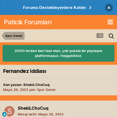
×
Forumu Destekleyenlere Katılın
Paticik Forumları
Spor Genel
2000 lerden beri faal olan, çok şukela bir paylaşım
platformuyuz. Hoşgeldiniz.
Fernandez iddiası
Son yazan:
ShekiLChoCuq
Mayıs 26, 2003
yeri:
Spor Genel
ShekiLChoCuq
Mesaj tarihi:
Mayıs 26, 2003