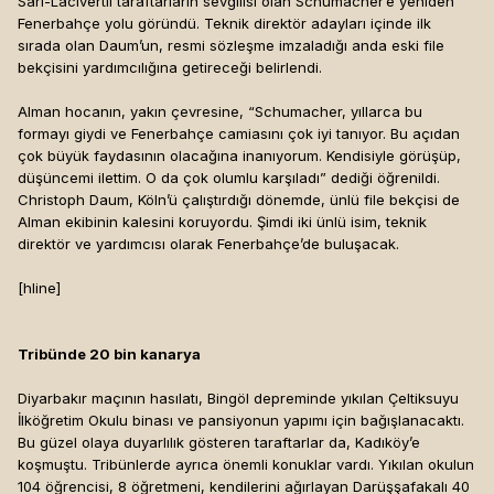
Sarı-Lacivertli taraftarların sevgilisi olan Schumacher’e yeniden
Fenerbahçe yolu göründü. Teknik direktör adayları içinde ilk
sırada olan Daum’un, resmi sözleşme imzaladığı anda eski file
bekçisini yardımcılığına getireceği belirlendi.
Alman hocanın, yakın çevresine, “Schumacher, yıllarca bu
formayı giydi ve Fenerbahçe camiasını çok iyi tanıyor. Bu açıdan
çok büyük faydasının olacağına inanıyorum. Kendisiyle görüşüp,
düşüncemi ilettim. O da çok olumlu karşıladı” dediği öğrenildi.
Christoph Daum, Köln’ü çalıştırdığı dönemde, ünlü file bekçisi de
Alman ekibinin kalesini koruyordu. Şimdi iki ünlü isim, teknik
direktör ve yardımcısı olarak Fenerbahçe’de buluşacak.
[hline]
Tribünde 20 bin kanarya
Diyarbakır maçının hasılatı, Bingöl depreminde yıkılan Çeltiksuyu
İlköğretim Okulu binası ve pansiyonun yapımı için bağışlanacaktı.
Bu güzel olaya duyarlılık gösteren taraftarlar da, Kadıköy’e
koşmuştu. Tribünlerde ayrıca önemli konuklar vardı. Yıkılan okulun
104 öğrencisi, 8 öğretmeni, kendilerini ağırlayan Darüşşafakalı 40