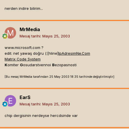
nerden indire bilirim...
MrMedia
Mesaj tarihi:
Mayıs 25, 2003
www.microsoft.com ?
edit: net yawaş doğru (:[hline]
IpAdresimNe.Com
Matrix Code System
K
omiter
G
osudarstvennoi
B
ezopasnosti
[Bu mesaj MrMedia tarafından 25 May 2003 18:35 tarihinde değiştirilmiştir]
EarS
Mesaj tarihi:
Mayıs 25, 2003
chip dergisinin nerdeyse hercdsinde var