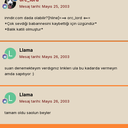
Mesaj tarihi:
Mayıs 25, 2003
inndir.com dada olabilir?[hline]
===> orc_lord <===
*Çok sevdiği babannesini kaybettiği için üzgündür*
*Balık katili olmuştur*
Llama
Mesaj tarihi:
Mayıs 26, 2003
suan denemekteyım verdıgınız lınklerı ula bu kadarda vermeyın
amda sapıtıyor :)
Llama
Mesaj tarihi:
Mayıs 26, 2003
tamam oldu saolun beyler