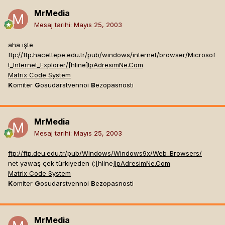
MrMedia
Mesaj tarihi:
Mayıs 25, 2003
aha işte
ftp://ftp.hacettepe.edu.tr/pub/windows/internet/browser/Microsof
t_Internet_Explorer/
[hline]
IpAdresimNe.Com
Matrix Code System
K
omiter
G
osudarstvennoi
B
ezopasnosti
MrMedia
Mesaj tarihi:
Mayıs 25, 2003
ftp://ftp.deu.edu.tr/pub/Windows/Windows9x/Web_Browsers/
net yawaş çek türkiyeden (:[hline]
IpAdresimNe.Com
Matrix Code System
K
omiter
G
osudarstvennoi
B
ezopasnosti
MrMedia