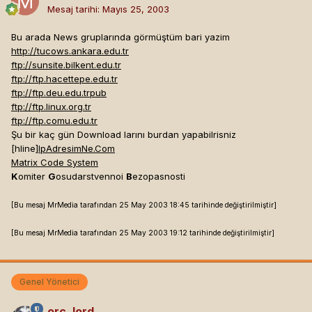
Mesaj tarihi:
Mayıs 25, 2003
Bu arada News gruplarında görmüştüm bari yazim
http://tucows.ankara.edu.tr
ftp://sunsite.bilkent.edu.tr
ftp://ftp.hacettepe.edu.tr
ftp://ftp.deu.edu.trpub
ftp://ftp.linux.org.tr
ftp://ftp.comu.edu.tr
Şu bir kaç gün Download larını burdan yapabilrisniz
[hline]
IpAdresimNe.Com
Matrix Code System
K
omiter
G
osudarstvennoi
B
ezopasnosti
[Bu mesaj MrMedia tarafından 25 May 2003 18:45 tarihinde değiştirilmiştir]
[Bu mesaj MrMedia tarafından 25 May 2003 19:12 tarihinde değiştirilmiştir]
Genel Yönetici
orc_lord