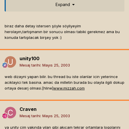
Expand
???
bir sonuç istiyorsan al sana sonuç : Logo yapmak zordur ?
anlamadım neyi kast ettiğini herolayın tartışmanın bir sonucu
biraz daha detay istersen şöyle söyliyeyim
olmasımı lazım[hline]
IpAdresimNe.Com
herolayın,tartışmanın bir sonucu olması tabiki gerekmez ama bu
Matrix Code System
konuda tartışılacak birşey yok :)
K
omiter
G
osudarstvennoi
B
ezopasnosti
unity100
Mesaj tarihi:
Mayıs 25, 2003
web dizayni yapan bilir. bu thread bu iste olanlar icin yeterince
aciklayici tek basina. amac da milletin burada bu olayla ilgili dokup
ortaya desarj olmasi.[hline]
www.mizzah.com
Craven
Mesaj tarihi:
Mayıs 25, 2003
ya unity cim yakında yılan gibi akıcam tekrar ortamlara logolarını