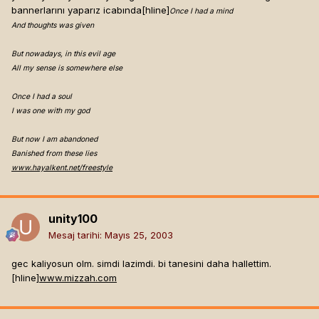
bannerlarını yaparız icabında[hline]
Once I had a mind
And thoughts was given
But nowadays, in this evil age
All my sense is somewhere else
Once I had a soul
I was one with my god
But now I am abandoned
Banished from these lies
www.hayalkent.net/freestyle
unity100
Mesaj tarihi:
Mayıs 25, 2003
gec kaliyosun olm. simdi lazimdi. bi tanesini daha hallettim.
[hline]
www.mizzah.com