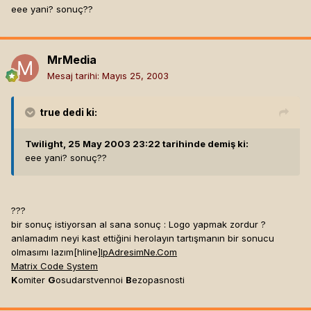
eee yani? sonuç??
MrMedia
Mesaj tarihi:
Mayıs 25, 2003
true
dedi ki:
Twilight, 25 May 2003 23:22 tarihinde demiş ki:
eee yani? sonuç??
???
bir sonuç istiyorsan al sana sonuç : Logo yapmak zordur ?
anlamadım neyi kast ettiğini herolayın tartışmanın bir sonucu
olmasımı lazım[hline]
IpAdresimNe.Com
Matrix Code System
K
omiter
G
osudarstvennoi
B
ezopasnosti