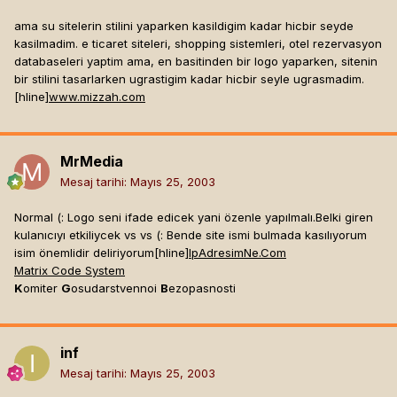
ama su sitelerin stilini yaparken kasildigim kadar hicbir seyde
kasilmadim. e ticaret siteleri, shopping sistemleri, otel rezervasyon
databaseleri yaptim ama, en basitinden bir logo yaparken, sitenin
bir stilini tasarlarken ugrastigim kadar hicbir seyle ugrasmadim.
[hline]
www.mizzah.com
MrMedia
Mesaj tarihi:
Mayıs 25, 2003
Normal (: Logo seni ifade edicek yani özenle yapılmalı.Belki giren
kulanıcıyı etkiliycek vs vs (: Bende site ismi bulmada kasılıyorum
isim önemlidir deliriyorum[hline]
IpAdresimNe.Com
Matrix Code System
K
omiter
G
osudarstvennoi
B
ezopasnosti
inf
Mesaj tarihi:
Mayıs 25, 2003