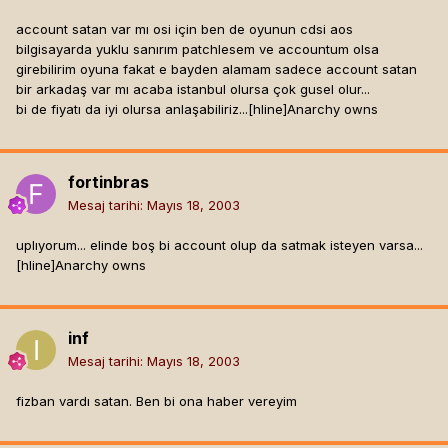
account satan var mı osi için ben de oyunun cdsi aos
bilgisayarda yuklu sanırım patchlesem ve accountum olsa
girebilirim oyuna fakat e bayden alamam sadece account satan
bir arkadaş var mı acaba istanbul olursa çok gusel olur...
bi de fiyatı da iyi olursa anlaşabiliriz...[hline]
Anarchy owns
fortinbras
Mesaj tarihi:
Mayıs 18, 2003
uplıyorum... elinde boş bi account olup da satmak isteyen varsa...
[hline]
Anarchy owns
inf
Mesaj tarihi:
Mayıs 18, 2003
fizban vardı satan. Ben bi ona haber vereyim