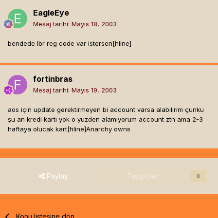
EagleEye
Mesaj tarihi:
Mayıs 18, 2003
bendede lbr reg code var istersen[hline]
fortinbras
Mesaj tarihi:
Mayıs 19, 2003
aos için update gerektirmeyen bi account varsa alabilirim çunku
şu an kredi kartı yok o yuzden alamıyorum account ztn ama 2-3
haftaya olucak kart[hline]
Anarchy owns
Paylaş
Takipçiler
0
Konu listesine dön