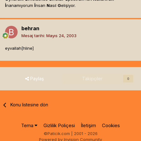
İ
nanamıyorum
İ
nsan
N
asıl
G
elişiyor.
behran
Mesaj tarihi:
Mayıs 24, 2003
eyvallah[hline]
Paylaş
Takipçiler
0
Konu listesine dön
Tema
Gizlilik Poliçesi
İletişim
Cookies
©Paticik.com | 2001 - 2026
Powered by Invision Community