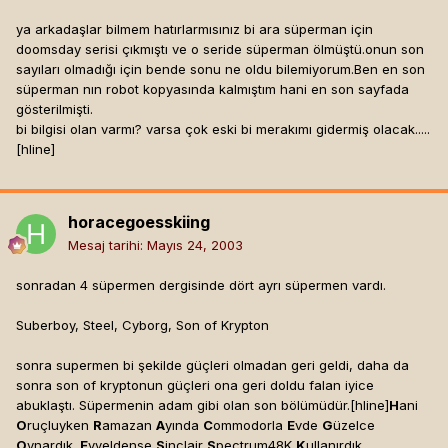
ya arkadaşlar bilmem hatırlarmısınız bi ara süperman için
doomsday serisi çıkmıştı ve o seride süperman ölmüştü.onun son
sayıları olmadığı için bende sonu ne oldu bilemiyorum.Ben en son
süperman nın robot kopyasında kalmıştım hani en son sayfada
gösterilmişti.
bi bilgisi olan varmı? varsa çok eski bi merakımı gidermiş olacak.....
[hline]
horacegoesskiing
Mesaj tarihi:
Mayıs 24, 2003
sonradan 4 süpermen dergisinde dört ayrı süpermen vardı.
Suberboy, Steel, Cyborg, Son of Krypton
sonra supermen bi şekilde güçleri olmadan geri geldi, daha da
sonra son of kryptonun güçleri ona geri doldu falan iyice
abuklaştı. Süpermenin adam gibi olan son bölümüdür.[hline]
H
ani
O
ruçluyken
R
amazan
A
yında
C
ommodorla
E
vde
G
üzelce
O
ynardık.
E
vveldense
S
inclair
S
pectrum48K
K
ullanırdık