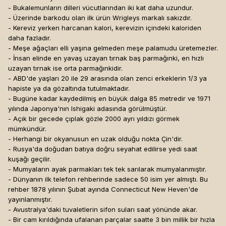
- Bukalemunların dilleri vücutlarından iki kat daha uzundur.
- Üzerinde barkodu olan ilk ürün Wrigleys markalı sakızdır.
- Kereviz yerken harcanan kalori, kerevizin içindeki kaloriden
daha fazladır.
- Meşe ağaçları elli yaşına gelmeden meşe palamudu üretemezler.
- İnsan elinde en yavaş uzayan tırnak baş parmağınki, en hızlı
uzayan tırnak ise orta parmağınkidir.
- ABD'de yaşları 20 ile 29 arasında olan zenci erkeklerin 1/3 ya
hapiste ya da gözaltında tutulmaktadır.
- Bugüne kadar kaydedilmiş en büyük dalga 85 metredir ve 1971
yılında Japonya'nın Ishigaki adasında görülmüştür.
- Açık bir gecede çıplak gözle 2000 ayrı yıldızı görmek
mümkündür.
- Herhangi bir okyanusun en uzak olduğu nokta Çin'dir.
- Rusya'da doğudan batıya doğru seyahat edilirse yedi saat
kuşağı geçilir.
- Mumyaların ayak parmakları tek tek sarılarak mumyalanmıştır.
- Dünyanın ilk telefon rehberinde sadece 50 isim yer almıştı. Bu
rehber 1878 yılının Şubat ayında Connecticut New Heven'de
yayınlanmıştır.
- Avustralya'daki tuvaletlerin sifon suları saat yönünde akar.
- Bir cam kırıldığında ufalanan parçalar saatte 3 bin millik bir hızla