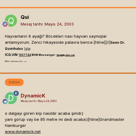
Qui
Mesaj tarihi:
Mayıs 24, 2003
Hayvanların 6 ayağı? Böcekleri nası hayvan saymışlar
anlamıyorum. Zenci hikayeside palavra bence.[hline]
[/i]
Semi-Dr.
Quinthalus
[/b]
@
ICQ UIN:
1957744
MSN Messenger:
thequi@yahoo.com
(bkz:
Quinthalus) (bkz:
Qui)
Admin
DynamicK
Mesaj tarihi:
Mayıs 24, 2003
o dalgayı gören kişi nasıldır acaba şimdi:)
yani görüp vay be 85 metre mi dedi acaba:)[hline]
Grandmaster
Hamburger
www.dynamick.net