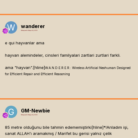
wanderer
Mesaj tarihi:
Mayıs 24, 2003
e qui hayvanlar ama
hayvan alemindeler, cinsleri familyalari zartlari zurtlari farkli.
ama "hayvan".[hline]
W.A.N.D.E.R.E.R.: Wireless Artificial Neohuman Designed
for Efficient Repair and Efficient Reasoning
GM-Newbie
Mesaj tarihi:
Mayıs 24, 2003
85 metre olduğunu bile tahmin edememiştirki[hline]
*!Anladım işi,
sanat ALLAH'ı aramakmış / Marifet bu gerisi yalnız çelik