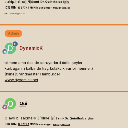
sahip.[hline]
[/i]
Semi-Dr. Quinthalus
[/b]
@
ICQ UIN:
1957744
MSN Messenger:
thequi@yahoo.com
(bkz:
Quinthalus) (bkz:
Qui)
Admin
DynamicK
Mesaj tarihi:
Mayıs 24, 2003
bilmem ama öss de soruyorlard ıböle şeyler
kurbaganın kalbinde kaç kulakcık var bilmemne :)
[hline]
Grandmaster Hamburger
www.dynamick.net
Qui
Mesaj tarihi:
Mayıs 24, 2003
O ayrı bi saçmalık :)[hline]
[/i]
Semi-Dr. Quinthalus
[/b]
@
ICQ UIN:
1957744
MSN Messenger:
thequi@yahoo.com