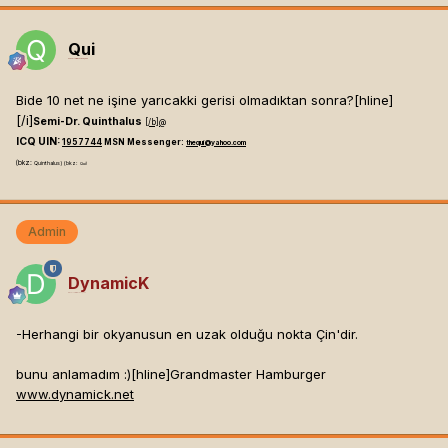
Qui
Mesaj tarihi:
Mayıs 24, 2003
Bide 10 net ne işine yarıcakki gerisi olmadıktan sonra?[hline]
[/i]
Semi-Dr. Quinthalus
[/b]
@
ICQ UIN:
1957744
MSN Messenger:
thequi@yahoo.com
(bkz:
Quinthalus) (bkz:
Qui)
Admin
DynamicK
Mesaj tarihi:
Mayıs 24, 2003
-Herhangi bir okyanusun en uzak olduğu nokta Çin'dir.
bunu anlamadım :)[hline]
Grandmaster Hamburger
www.dynamick.net