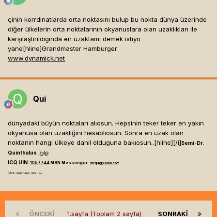
çinin korrdinatlarda orta noktasını bulup bu nokta dünya üzerinde
diğer ülkelerin orta noktalarının okyanuslara olan uzaklıkları ile
karşılaştırıldıgında en uzaktamı demek istiyo
yane[hline]
Grandmaster Hamburger
www.dynamick.net
Qui
dünyadaki büyün noktaları alıosun. Hepsinin teker teker en yakın
okyanusa olan uzaklığını hesablıosun. Sonra en uzak olan
noktanın hangi ülkeye dahil olduguna bakıosun..[hline]
[/i]
Semi-Dr.
Quinthalus
[/b]
@
ICQ UIN:
1957744
MSN Messenger:
thequi@yahoo.com
(bkz:
Quinthalus) (bkz:
Qui)
ÖNCEKI
1.sayfa (Toplam 2 sayfa)
SONRAKI