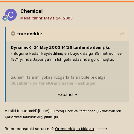
Chemical
Mesaj tarihi:
Mayıs 24, 2003
true
dedi ki:
DynamicK, 24 May 2003 14:28 tarihinde demiş ki:
- Bugüne kadar kaydedilmiş en büyük dalga 85 metredir ve
1971 yılında Japonya'nın Ishigaki adasında görülmüştür.
tsunami falanmi yoksa rüzgarla falan böle bi dalga
oluşabilirmi ya[hline]
Grandmaster Hamburger
www.dynamick.net
Expand
e tbiki tusunami:D[hline]
[Bu mesaj Chemical tarafından Çıkmaz ayın son
Çarşambası tarihinde değiştirilmiştir]
Bu arkadaşdaki sorun ne?
Örenmek için tıklayın
---->