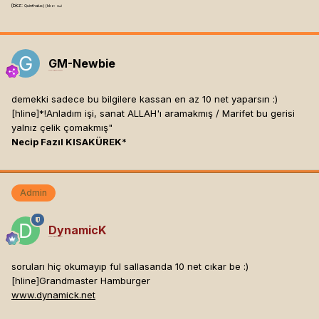
(bkz:
Quinthalus) (bkz:
Qui)
GM-Newbie
Mesaj tarihi:
Mayıs 24, 2003
demekki sadece bu bilgilere kassan en az 10 net yaparsın :)
[hline]
*!Anladım işi, sanat ALLAH'ı aramakmış / Marifet bu gerisi
yalnız çelik çomakmış"
Necip Fazıl KISAKÜREK
*
Admin
DynamicK
Mesaj tarihi:
Mayıs 24, 2003
soruları hiç okumayıp ful sallasanda 10 net cıkar be :)
[hline]
Grandmaster Hamburger
www.dynamick.net