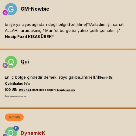
GM-Newbie
Mesaj tarihi:
Mayıs 24, 2003
bi işe yarayacağından değil bilgi i$te![hline]
*!Anladım işi, sanat
ALLAH'ı aramakmış / Marifet bu gerisi yalnız çelik çomakmış"
Necip Fazıl KISAKÜREK
*
Qui
Mesaj tarihi:
Mayıs 24, 2003
En iç bölge çindedir demek istiyo galiba..[hline]
[/i]
Semi-Dr.
Quinthalus
[/b]
@
ICQ UIN:
1957744
MSN Messenger:
thequi@yahoo.com
(bkz:
Quinthalus) (bkz:
Qui)
Admin
DynamicK