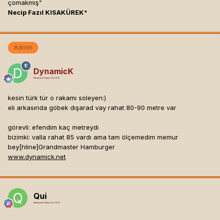
çomakmış"
Necip Fazıl KISAKÜREK
*
Admin
DynamicK
Mesaj tarihi:
Mayıs 24, 2003
kesin türk tür o rakamı soleyen:)
eli arkasında göbek dışarad vay rahat 80-90 metre var
görevli: efendim kaç metreydi
bizimki: valla rahat 85 vardı ama tam ölçemedim memur
bey[hline]
Grandmaster Hamburger
www.dynamick.net
Qui
Mesaj tarihi:
Mayıs 24, 2003