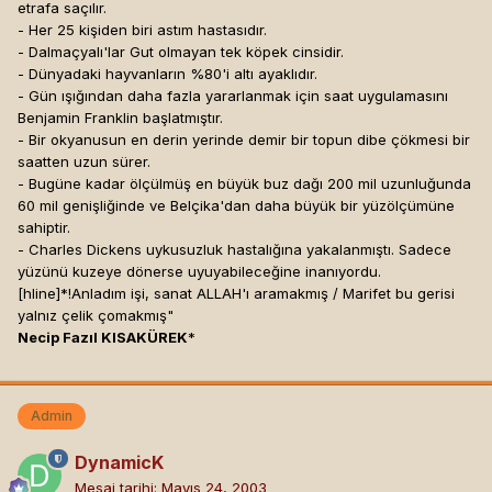
etrafa saçılır.
- Her 25 kişiden biri astım hastasıdır.
- Dalmaçyalı'lar Gut olmayan tek köpek cinsidir.
- Dünyadaki hayvanların %80'i altı ayaklıdır.
- Gün ışığından daha fazla yararlanmak için saat uygulamasını
Benjamin Franklin başlatmıştır.
- Bir okyanusun en derin yerinde demir bir topun dibe çökmesi bir
saatten uzun sürer.
- Bugüne kadar ölçülmüş en büyük buz dağı 200 mil uzunluğunda
60 mil genişliğinde ve Belçika'dan daha büyük bir yüzölçümüne
sahiptir.
- Charles Dickens uykusuzluk hastalığına yakalanmıştı. Sadece
yüzünü kuzeye dönerse uyuyabileceğine inanıyordu.
[hline]
*!Anladım işi, sanat ALLAH'ı aramakmış / Marifet bu gerisi
yalnız çelik çomakmış"
Necip Fazıl KISAKÜREK
*
Admin
DynamicK
Mesaj tarihi:
Mayıs 24, 2003