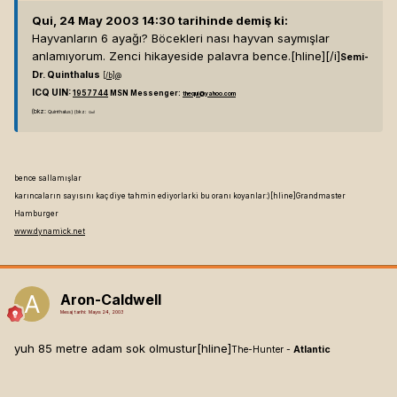
Qui, 24 May 2003 14:30 tarihinde demiş ki:
Hayvanların 6 ayağı? Böcekleri nası hayvan saymışlar
anlamıyorum. Zenci hikayeside palavra bence.[hline]
[/i]
Semi-
Dr. Quinthalus
[/b]
@
ICQ UIN:
1957744
MSN Messenger:
thequi@yahoo.com
(bkz:
Quinthalus) (bkz:
Qui)
bence sallamışlar
karıncaların sayısını kaç diye tahmin ediyorlarki bu oranı koyanlar:)[hline]
Grandmaster
Hamburger
www.dynamick.net
Aron-Caldwell
Mesaj tarihi:
Mayıs 24, 2003
yuh 85 metre adam sok olmustur[hline]
The-Hunter -
Atlantic