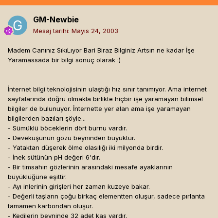
GM-Newbie
Mesaj tarihi:
Mayıs 24, 2003
Madem Canınız SıkıLıyor Bari Biraz Bilginiz Artsın ne kadar İşe
Yaramassada bir bilgi sonuç olarak :)
İnternet bilgi teknolojisinin ulaştığı hız sınır tanımıyor. Ama internet
sayfalarında doğru olmakla birlikte hiçbir işe yaramayan bilimsel
bilgiler de bulunuyor. İnternette yer alan ama işe yaramayan
bilgilerden bazıları şöyle...
- Sümüklü böceklerin dört burnu vardır.
- Devekuşunun gözü beyninden büyüktür.
- Yataktan düşerek ölme olasılığı iki milyonda birdir.
- İnek sütünün pH değeri 6'dır.
- Bir timsahın gözlerinin arasındaki mesafe ayaklarının
büyüklüğüne eşittir.
- Ayı inlerinin girişleri her zaman kuzeye bakar.
- Değerli taşların çoğu birkaç elementten oluşur, sadece pırlanta
tamamen karbondan oluşur.
- Kedilerin beyninde 32 adet kas vardır.