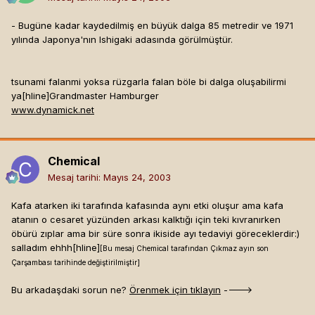
- Bugüne kadar kaydedilmiş en büyük dalga 85 metredir ve 1971
yılında Japonya'nın Ishigaki adasında görülmüştür.
tsunami falanmi yoksa rüzgarla falan böle bi dalga oluşabilirmi
ya[hline]
Grandmaster Hamburger
www.dynamick.net
Chemical
Mesaj tarihi:
Mayıs 24, 2003
Kafa atarken iki tarafında kafasında aynı etki oluşur ama kafa
atanın o cesaret yüzünden arkası kalktığı için teki kıvranırken
öbürü zıplar ama bir süre sonra ikiside ayı tedaviyi göreceklerdir:)
salladım ehhh[hline]
[Bu mesaj Chemical tarafından Çıkmaz ayın son
Çarşambası tarihinde değiştirilmiştir]
Bu arkadaşdaki sorun ne?
Örenmek için tıklayın
---->