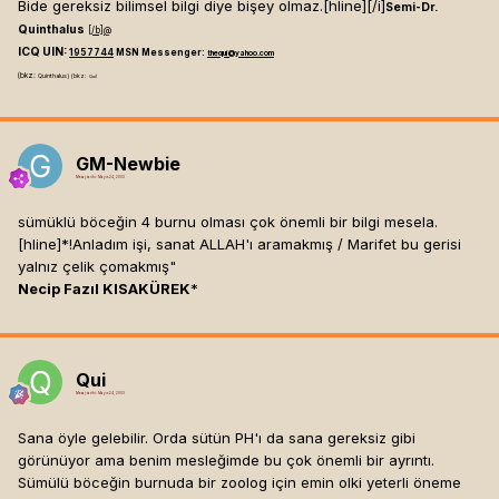
Bide gereksiz bilimsel bilgi diye bişey olmaz.[hline]
[/i]
Semi-Dr.
Quinthalus
[/b]
@
ICQ UIN:
1957744
MSN Messenger:
thequi@yahoo.com
(bkz:
Quinthalus) (bkz:
Qui)
GM-Newbie
Mesaj tarihi:
Mayıs 24, 2003
sümüklü böceğin 4 burnu olması çok önemli bir bilgi mesela.
[hline]
*!Anladım işi, sanat ALLAH'ı aramakmış / Marifet bu gerisi
yalnız çelik çomakmış"
Necip Fazıl KISAKÜREK
*
Qui
Mesaj tarihi:
Mayıs 24, 2003
Sana öyle gelebilir. Orda sütün PH'ı da sana gereksiz gibi
görünüyor ama benim mesleğimde bu çok önemli bir ayrıntı.
Sümülü böceğin burnuda bir zoolog için emin olki yeterli öneme