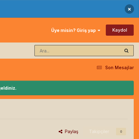
×
Kaydol
Üye misin? Giriş yap
Son Mesajlar
eldiniz.
Paylaş
Takipçiler
0