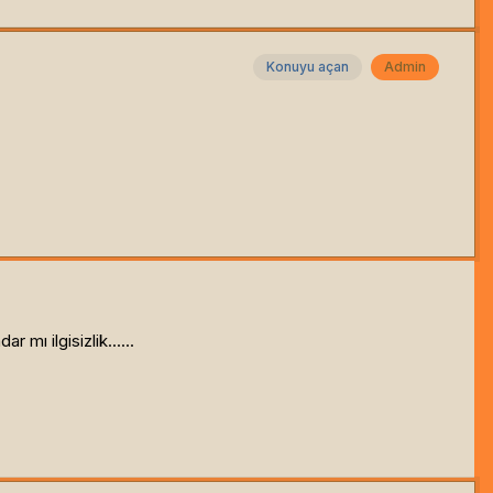
Konuyu açan
Admin
 mı ilgisizlik......