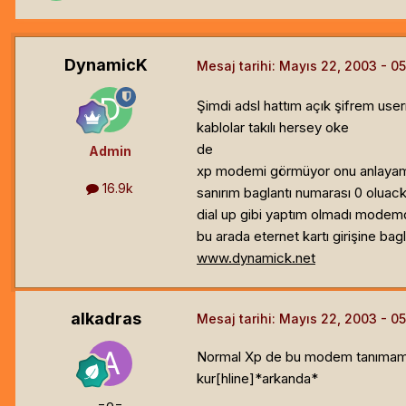
DynamicK
Mesaj tarihi:
Mayıs 22, 2003
Şimdi adsl hattım açık şifrem us
kablolar takılı hersey oke
de
Admin
xp modemi görmüyor onu anlayamad
16.9k
sanırım baglantı numarası 0 oluac
dial up gibi yaptım olmadı modemd
bu arada eternet kartı girişine b
www.dynamick.net
alkadras
Mesaj tarihi:
Mayıs 22, 2003
Normal Xp de bu modem tanımama h
kur[hline]
*arkanda*
=o=