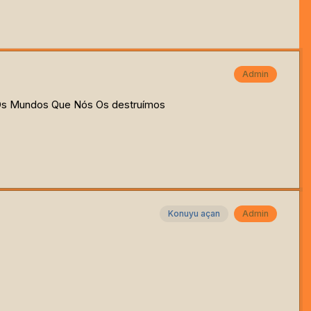
Admin
Os Mundos Que Nós Os destruímos
Konuyu açan
Admin