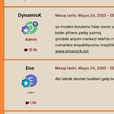
DynamicK
Mesaj tarihi:
Mayıs 24, 2003
ya modem kurulumu falan sorun y
kadın şifremi yanlış yazmış
şimdide arıyom merkezi telefon 
Admin
cumartesi arayabiliyozmu orayı[hl
16.9k
www.dynamick.net
Eno
Mesaj tarihi:
Mayıs 24, 2003
Abi teknik destek hedeleri gelip bu 
=o=
1.9k