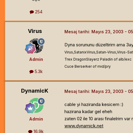
254
Virus
Mesaj tarihi:
Mayıs 23, 2003
Dyna sorununu düzeltirim ama 3ay
Virus,SatanixVirus,Satan-Virus,Virus-Sat
Admin
Trex DragonSlayerz Paladin of alb/exc
Cuce Berserker of mid/pry
5.3k
DynamicK
Mesaj tarihi:
Mayıs 23, 2003
cable yi haziranda kesicem :)
hazirana kadar gel eheh
zaten 02 ile 10 arası finalelrim var
Admin
www.dynamick.net
16.9k