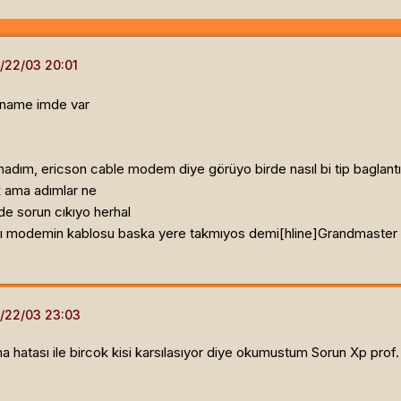
ername imde var
ım, ericson cable modem diye görüyo birde nasıl bi tip baglantı 
k ama adımlar ne
e sorun cıkıyo herhal
aglı modemin kablosu baska yere takmıyos demi[hline]
Grandmaster
atası ile bircok kisi karsılasıyor diye okumustum Sorun Xp prof.