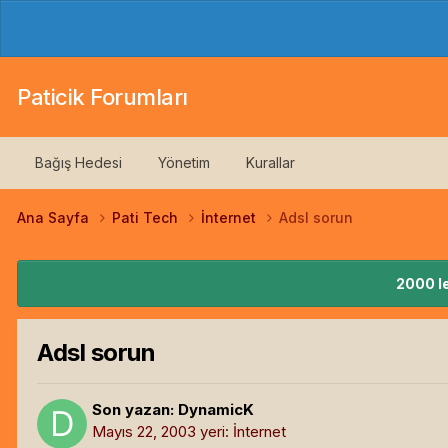
Paticik Forumları
Bağış Hedesi
Yönetim
Kurallar
Ana Sayfa
Pati Tech
İnternet
Adsl sorun
2000 le
Adsl sorun
Son yazan:
DynamicK
Mayıs 22, 2003
yeri:
İnternet