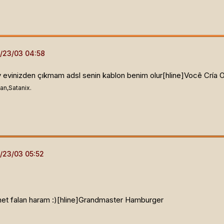
 evinizden çıkmam adsl senin kablon benim olur[hline]
Você Cría 
an,Satanix.
 net falan haram :)[hline]
Grandmaster Hamburger