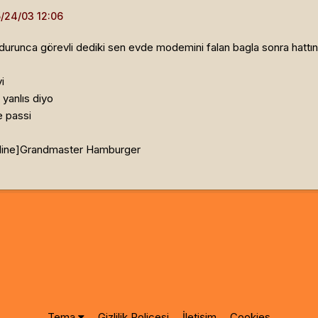
runca görevli dediki sen evde modemini falan bagla sonra hattın açı
i
 yanlıs diyo
e passi
ine]
Grandmaster Hamburger
Tema
Gizlilik Poliçesi
İletişim
Cookies