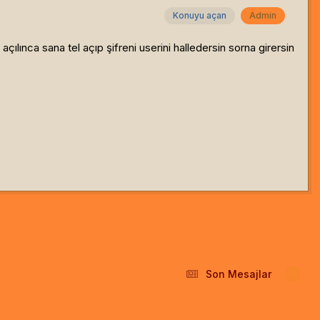
Konuyu açan
Admin
lınca sana tel açıp şifreni userini halledersin sorna girersin
Son Mesajlar