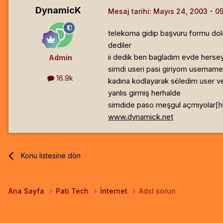
DynamicK
Mesaj tarihi:
Mayıs 24, 2003
telekoma gidip başvuru formu doldu
dediler
ii dedik ben bagladım evde hersey
Admin
simdi useri pasi giriyom username
16.9k
kadına kodlayarak söledim user v
yanlıs girmiş herhalde
simdide paso meşgul açmıyolar[hl
www.dynamick.net
Konu listesine dön
Ana Sayfa
Pati Tech
İnternet
Adsl sorun