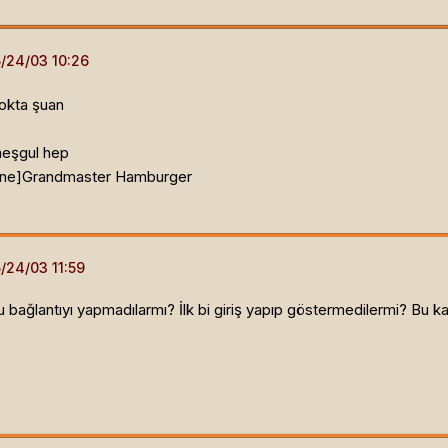
okta şuan
meşgul hep
ine]
Grandmaster Hamburger
bağlantıyı yapmadılarmı? İlk bi giriş yapıp göstermedilermi? Bu kadar