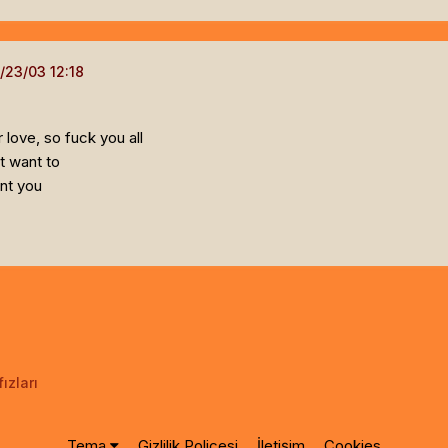
 love, so fuck you all
't want to
int you
ızları
Tema
Gizlilik Poliçesi
İletişim
Cookies