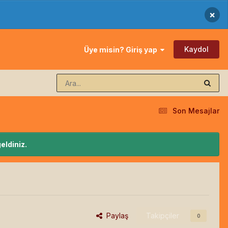
×
Kaydol
Üye misin? Giriş yap
Son Mesajlar
eldiniz.
Paylaş
Takipçiler
0