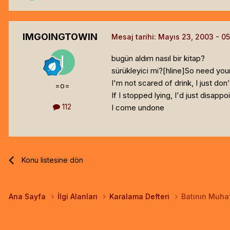
IMGOINGTOWIN
Mesaj tarihi:
Mayıs 23, 2003
bugün aldım nasıl bir kitap?
sürükleyici mi?[hline]
So need your
I'm not scared of drink, I just don
=o=
If I stopped lying, I'd just disappo
112
I come undone
Konu listesine dön
Ana Sayfa
İlgi Alanları
Karalama Defteri
Batının Muhaf