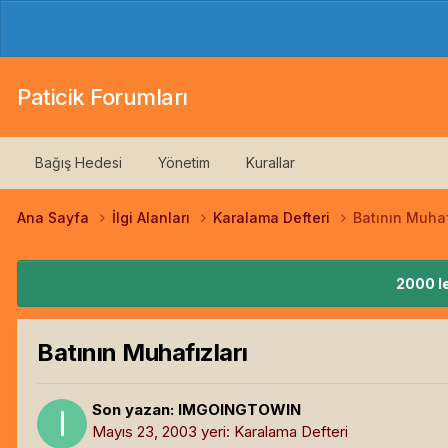
Paticik Forumları
Bağış Hedesi
Yönetim
Kurallar
Ana Sayfa
İlgi Alanları
Karalama Defteri
Batının Muhaf
2000 le
Batının Muhafızları
Son yazan:
IMGOINGTOWIN
Mayıs 23, 2003
yeri:
Karalama Defteri