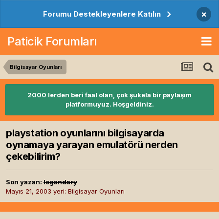
×
Forumu Destekleyenlere Katılın
Paticik Forumları
Bilgisayar Oyunları
2000 lerden beri faal olan, çok şukela bir paylaşım
platformuyuz. Hoşgeldiniz.
playstation oyunlarını bilgisayarda
oynamaya yarayan emulatörü nerden
çekebilirim?
Son yazan:
legandary
Mayıs 21, 2003
yeri:
Bilgisayar Oyunları