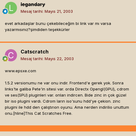
legandary
Mesaj tarihi:
Mayıs 21, 2003
evet arkadaşlar bunu çekebileceğim bi link var mı varsa
yazarmısınız?şimdiden teşekkürler
Catscratch
Mesaj tarihi:
Mayıs 22, 2003
www.epsxe.com
1.5.2 versionumu ne var onu indir. Frontend'e gerek yok. Sonra
links'te galiba Pete'in sitesi var. orda Directx Opengl(GPU), cdrom
ve ses(SPU) pluginleri var. onları indircen. Bide zinc in çok güzel
bir iso plugini vardı. Cdrom ların iso'sunu hdd'ye çekion. zinc
plugini ile hdd den çalıştırıon oyunu. Ama nerden indirilio unuttum
onu.[hline]
This Cat Scratches Free.