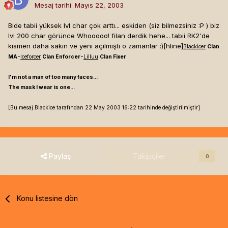
Mesaj tarihi:
Mayıs 22, 2003
Bide tabii yüksek lvl char çok arttı... eskiden (siz bilmezsiniz :P ) biz
lvl 200 char görünce Whooooo! filan derdik hehe... tabii RK2'de
kısmen daha sakin ve yeni açılmıştı o zamanlar :)[hline]
Blackicer
Clan
-
-
MA
Iceforcer
Clan Enforcer
Lilluu
Clan Fixer
I'm not a man of too many faces...
The mask I wear is one...
[Bu mesaj Blackice tarafından 22 May 2003 16:22 tarihinde değiştirilmiştir]
Paylaş
Takipçiler
0
Konu listesine dön