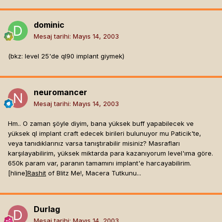
dominic
Mesaj tarihi:
Mayıs 14, 2003
(bkz: level 25'de ql90 implant giymek)
neuromancer
Mesaj tarihi:
Mayıs 14, 2003
Hm.. O zaman şöyle diyim, bana yüksek buff yapabilecek ve
yüksek ql implant craft edecek birileri bulunuyor mu Paticik'te,
veya tanıdıklarınız varsa tanıştırabilir misiniz? Masrafları
karşılayabilirim, yüksek miktarda para kazanıyorum level'ıma göre.
650k param var, paranın tamamını implant'e harcayabilirim.
[hline]
Rashit
of Blitz Me!, Macera Tutkunu...
Durlag
Mesaj tarihi:
Mayıs 14, 2003