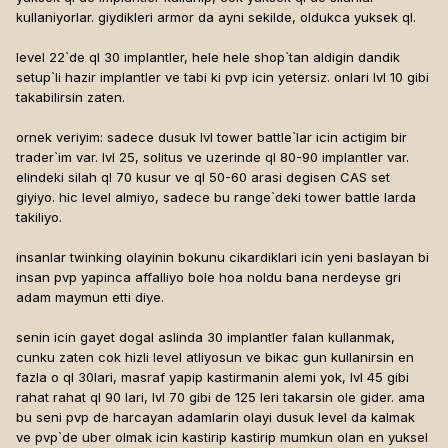
kullaniyorlar. giydikleri armor da ayni sekilde, oldukca yuksek ql.
level 22`de ql 30 implantler, hele hele shop`tan aldigin dandik
setup`li hazir implantler ve tabi ki pvp icin yetersiz. onlari lvl 10 gibi
takabilirsin zaten.
ornek veriyim: sadece dusuk lvl tower battle`lar icin actigim bir
trader`im var. lvl 25, solitus ve uzerinde ql 80-90 implantler var.
elindeki silah ql 70 kusur ve ql 50-60 arasi degisen CAS set
giyiyo. hic level almiyo, sadece bu range`deki tower battle larda
takiliyo.
insanlar twinking olayinin bokunu cikardiklari icin yeni baslayan bi
insan pvp yapinca affalliyo bole hoa noldu bana nerdeyse gri
adam maymun etti diye.
senin icin gayet dogal aslinda 30 implantler falan kullanmak,
cunku zaten cok hizli level atliyosun ve bikac gun kullanirsin en
fazla o ql 30lari, masraf yapip kastirmanin alemi yok, lvl 45 gibi
rahat rahat ql 90 lari, lvl 70 gibi de 125 leri takarsin ole gider. ama
bu seni pvp de harcayan adamlarin olayi dusuk level da kalmak
ve pvp`de uber olmak icin kastirip kastirip mumkun olan en yuksel