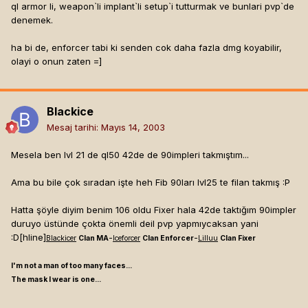
ql armor li, weapon`li implant`li setup`i tutturmak ve bunlari pvp`de
denemek.
ha bi de, enforcer tabi ki senden cok daha fazla dmg koyabilir,
olayi o onun zaten =]
Blackice
Mesaj tarihi:
Mayıs 14, 2003
Mesela ben lvl 21 de ql50 42de de 90impleri takmıştım...
Ama bu bile çok sıradan işte heh Fib 90ları lvl25 te filan takmış :P
Hatta şöyle diyim benim 106 oldu Fixer hala 42de taktığım 90impler
duruyo üstünde çokta önemli deil pvp yapmıycaksan yani
:D[hline]
-
-
Blackicer
Clan MA
Iceforcer
Clan Enforcer
Lilluu
Clan Fixer
I'm not a man of too many faces...
The mask I wear is one...