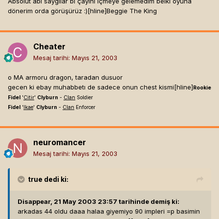
Absolut abi saygılar bi çayını içmeye gelemedim belki oyuna
dönerim orda görüşürüz :)[hline]
Beggie The King
Cheater
Mesaj tarihi:
Mayıs 21, 2003
o MA armoru dragon, taradan dusuor
gecen ki ebay muhabbetı de sadece onun chest kismi[hline]
Rookie
Fidel
'
Citir
'
Clyburn
-
Clan
Soldier
Fidel
'
Ikae
'
Clyburn
-
Clan
Enforcer
neuromancer
Mesaj tarihi:
Mayıs 21, 2003
true
dedi ki:
Disappear, 21 May 2003 23:57 tarihinde demiş ki:
arkadas 44 oldu daaa halaa giyemiyo 90 impleri =p basimin