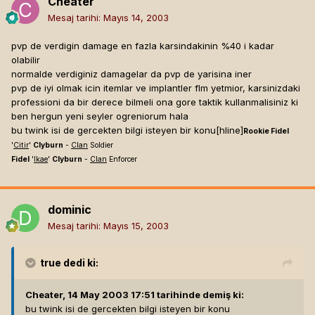
Cheater
Mesaj tarihi:
Mayıs 14, 2003
pvp de verdigin damage en fazla karsindakinin %40 i kadar
olabilir
normalde verdiginiz damagelar da pvp de yarisina iner
pvp de iyi olmak icin itemlar ve implantler flm yetmior, karsinizdaki
professioni da bir derece bilmeli ona gore taktik kullanmalisiniz ki
ben hergun yeni seyler ogreniorum hala
bu twink isi de gercekten bilgi isteyen bir konu[hline]
Rookie Fidel
'
Citir
'
Clyburn
-
Clan
Soldier
Fidel
'
Ikae
'
Clyburn
-
Clan
Enforcer
dominic
Mesaj tarihi:
Mayıs 15, 2003
true
dedi ki:
Cheater, 14 May 2003 17:51 tarihinde demiş ki:
bu twink isi de gercekten bilgi isteyen bir konu