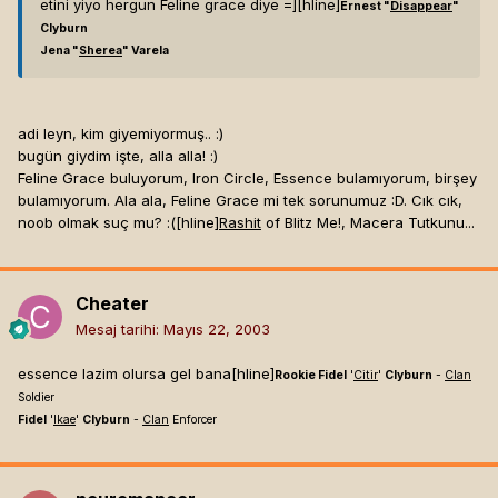
etini yiyo hergun Feline grace diye =]
[hline]
Ernest "
Disappear
"
Clyburn
Jena "
Sherea
" Varela
adi leyn, kim giyemiyormuş.. :)
bugün giydim işte, alla alla! :)
Feline Grace buluyorum, Iron Circle, Essence bulamıyorum, birşey
bulamıyorum. Ala ala, Feline Grace mi tek sorunumuz :D. Cık cık,
noob olmak suç mu? :([hline]
Rashit
of Blitz Me!, Macera Tutkunu...
Cheater
Mesaj tarihi:
Mayıs 22, 2003
essence lazim olursa gel bana[hline]
Rookie Fidel
'
Citir
'
Clyburn
-
Clan
Soldier
Fidel
'
Ikae
'
Clyburn
-
Clan
Enforcer