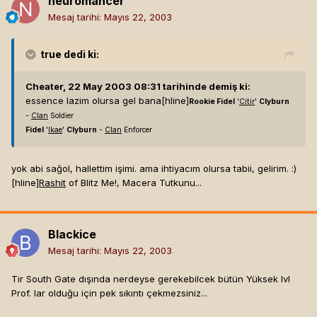
neuromancer
Mesaj tarihi:
Mayıs 22, 2003
true
dedi ki:
Cheater, 22 May 2003 08:31 tarihinde demiş ki:
essence lazim olursa gel bana[hline]
Rookie Fidel
'
Citir
'
Clyburn
-
Clan
Soldier
Fidel
'
Ikae
'
Clyburn
-
Clan
Enforcer
yok abi sağol, hallettim işimi. ama ihtiyacım olursa tabii, gelirim. :)
[hline]
Rashit
of Blitz Me!, Macera Tutkunu...
Blackice
Mesaj tarihi:
Mayıs 22, 2003
Tir South Gate dışında nerdeyse gerekebilcek bütün Yüksek lvl
Prof. lar olduğu için pek sıkıntı çekmezsiniz...