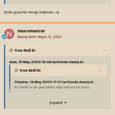
birde güzel bir hesap makinesi. =p
neuromancer
Mesaj tarihi:
Mayıs 15, 2003
true
dedi ki:
dom, 15 May 2003 10:04 tarihinde demiş ki:
true
dedi ki:
Cheater, 14 May 2003 17:51 tarihinde demiş ki:
bu twink isi de gercekten bilgi isteyen bir konu
birde güzel bir hesap makinesi. =p
Expand