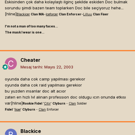
Eskisinden çok daha kolaylaştı ilginç şekilde eskiden Doc bulmak
sorundu şimdi bazen team toplarken Doc bile seçiyoruz hehe...
[hline]
-
-
Blackicer
Clan MA
Iceforcer
Clan Enforcer
Lilluu
Clan Fixer
I'm not a man of too many faces...
The mask I wear is one...
Cheater
Mesaj tarihi:
Mayıs 22, 2003
oyunda daha cok camp yapılması gerekıor
oyunda daha cok raid yapılması gerekior
bu yuzden ınsanlar doc alt acıor
zaten en hızlı lvl alınan professıon doc oldugu ıcın onunda etkısı
var[hline]
Rookie Fidel
'
Citir
'
Clyburn
-
Clan
Soldier
Fidel
'
Ikae
'
Clyburn
-
Clan
Enforcer
Blackice