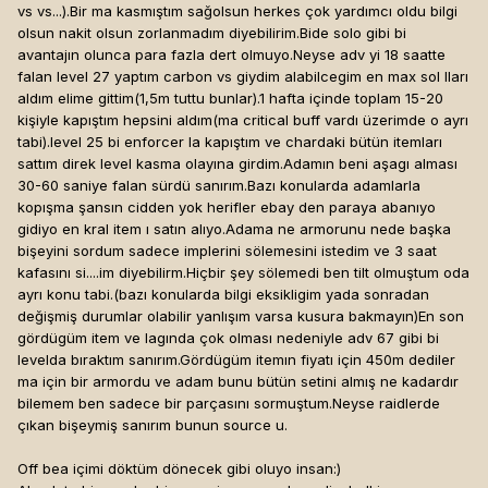
vs vs...).Bir ma kasmıştım sağolsun herkes çok yardımcı oldu bilgi
olsun nakit olsun zorlanmadım diyebilirim.Bide solo gibi bi
avantajın olunca para fazla dert olmuyo.Neyse adv yi 18 saatte
falan level 27 yaptım carbon vs giydim alabilcegim en max sol lları
aldım elime gittim(1,5m tuttu bunlar).1 hafta içinde toplam 15-20
kişiyle kapıştım hepsini aldım(ma critical buff vardı üzerimde o ayrı
tabi).level 25 bi enforcer la kapıştım ve chardaki bütün itemları
sattım direk level kasma olayına girdim.Adamın beni aşagı alması
30-60 saniye falan sürdü sanırım.Bazı konularda adamlarla
kopışma şansın cidden yok herifler ebay den paraya abanıyo
gidiyo en kral item ı satın alıyo.Adama ne armorunu nede başka
bişeyini sordum sadece implerini sölemesini istedim ve 3 saat
kafasını si....im diyebilirm.Hiçbir şey sölemedi ben tilt olmuştum oda
ayrı konu tabi.(bazı konularda bilgi eksikligim yada sonradan
değişmiş durumlar olabilir yanlışım varsa kusura bakmayın)En son
gördügüm item ve lagında çok olması nedeniyle adv 67 gibi bi
levelda bıraktım sanırım.Gördügüm itemın fiyatı için 450m dediler
ma için bir armordu ve adam bunu bütün setini almış ne kadardır
bilemem ben sadece bir parçasını sormuştum.Neyse raidlerde
çıkan bişeymiş sanırım bunun source u.
Off bea içimi döktüm dönecek gibi oluyo insan:)