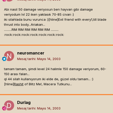
Abi nasil 50 damage veriyosun ben hayvan gibi damage
veriyodum lvl 22 iken yaklasık 70-85 civarı :)
iki silahlada bunu vurunca :)[hline]
Evil friend with every1,till blade
thrust into body...Ariakan...
..........RIM RIM RIM RIM RIM RIM ..........
:rock::rock::rock::rock::rock::rock::rock:
neuromancer
Mesaj tarihi:
Mayıs 14, 2003
tamam tamam, şimdi level 24 halimle 150 damage veriyorum, 60-
150 arası falan...
ql 44 silah kullanıyorum iki elde de, güzel oldu tamam... :)
[hline]
Rashit
of Blitz Me!, Macera Tutkunu...
Durlag
Mesaj tarihi:
Mayıs 14, 2003