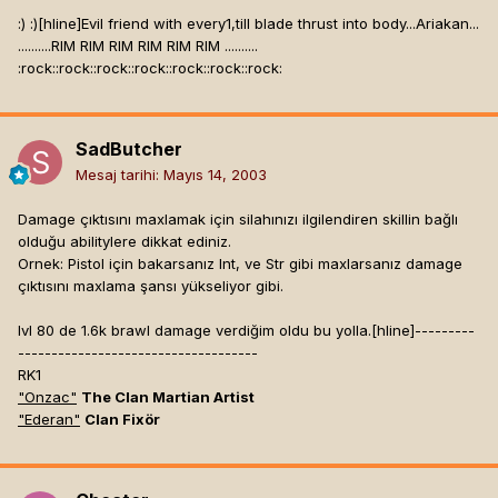
:) :)[hline]
Evil friend with every1,till blade thrust into body...Ariakan...
..........RIM RIM RIM RIM RIM RIM ..........
:rock::rock::rock::rock::rock::rock::rock:
SadButcher
Mesaj tarihi:
Mayıs 14, 2003
Damage çıktısını maxlamak için silahınızı ilgilendiren skillin bağlı
olduğu abilitylere dikkat ediniz.
Ornek: Pistol için bakarsanız Int, ve Str gibi maxlarsanız damage
çıktısını maxlama şansı yükseliyor gibi.
lvl 80 de 1.6k brawl damage verdiğim oldu bu yolla.[hline]
---------
------------------------------------
RK1
"Onzac"
The Clan Martian Artist
"Ederan"
Clan Fixör