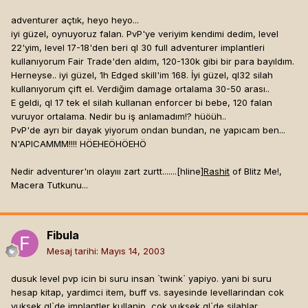
adventurer açtık, heyo heyo...
iyi güzel, oynuyoruz falan. PvP'ye veriyim kendimi dedim, level
22'yim, level 17-18'den beri ql 30 full adventurer implantleri
kullanıyorum Fair Trade'den aldım, 120-130k gibi bir para bayıldım.
Herneyse.. iyi güzel, 1h Edged skill'im 168. İyi güzel, ql32 silah
kullanıyorum çift el. Verdiğim damage ortalama 30-50 arası..
E geldi, ql 17 tek el silah kullanan enforcer bi bebe, 120 falan
vuruyor ortalama. Nedir bu iş anlamadım!? hüöüh..
PvP'de ayrı bir dayak yiyorum ondan bundan, ne yapıcam ben...
N'APICAMMM!!!! HÖEHEÖHÖEHÖ
Nedir adventurer'ın olayııı zart zurtt.......[hline]
Rashit
of Blitz Me!,
Macera Tutkunu...
Fibula
Mesaj tarihi:
Mayıs 14, 2003
dusuk level pvp icin bi suru insan `twink` yapiyo. yani bi suru
hesap kitap, yardimci item, buff vs. sayesinde levellarindan cok
yuksek ql`de implantler kullanip, cok yuksek ql`de silahlar