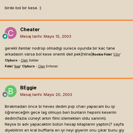
birde bol bir kese. :)
Cheater
Mesaj tarihi:
Mayıs 15, 2003
gerekli itemlar nodrop olmadigi surece oyunda bir kac tane
arkadasin varsa bol kese onemli deil pek[hline]
Rookie Fidel
'
Citir
'
Clyburn
-
Clan
Soldier
Fidel
'
Ikae
'
Clyburn
-
Clan
Enforcer
BEggie
Mesaj tarihi:
Mayıs 20, 2003
Bırakmadan önce bi heves dedim pvp charı yapacam bu işi
öğreneceğim gece lag olmuyo ben bunların hepsini keserim
dedim(fazla cüneyt arkın filmi izlemekten oldu sanırım).
Neyse bi adv yapacaktım bütün hesap kitaplarım yaptım(7 sayfa
diyebilirim en kral bufflarla en iyi neyi giyerim onu çıkar bunu giy