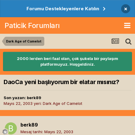
×
Forumu Destekleyenlere Katılın
Paticik Forumları
Dark Age of Camelot
2000 lerden beri faal olan, çok şukela bir paylaşım
platformuyuz. Hoşgeldiniz.
DaoCa yeni başlıyorum bir elatar mısınız?
Son yazan:
berk89
Mayıs 22, 2003
yeri:
Dark Age of Camelot
berk89
Mesaj tarihi:
Mayıs 22, 2003