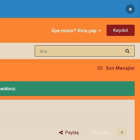
×
Kaydol
Üye misin? Giriş yap
Son Mesajlar
eldiniz.
Paylaş
Takipçiler
0