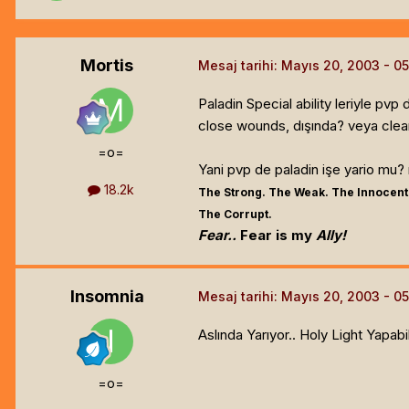
Mortis
Mesaj tarihi:
Mayıs 20, 2003
Paladin Special ability leriyle pvp 
close wounds, dışında? veya clean
=o=
Yani pvp de paladin işe yario mu? n
18.2k
The Strong. The Weak. The Innocent
The Corrupt.
Fear..
Fear is my
Ally!
Insomnia
Mesaj tarihi:
Mayıs 20, 2003
Aslında Yarıyor.. Holy Light Yapabi
=o=