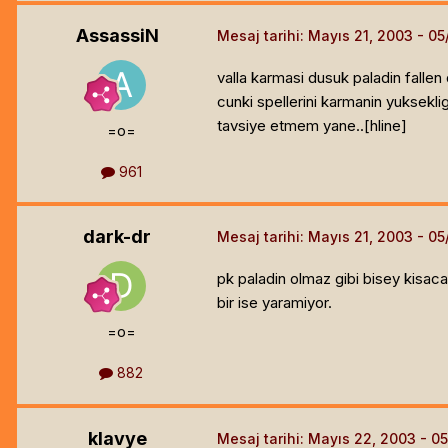
AssassiN
Mesaj tarihi:
Mayıs 21, 2003
valla karmasi dusuk paladin fallen 
cunki spellerini karmanin yuksekligi
tavsiye etmem yane..[hline]
=o=
961
dark-dr
Mesaj tarihi:
Mayıs 21, 2003
pk paladin olmaz gibi bisey kisac
bir ise yaramiyor.
=o=
882
klavye
Mesaj tarihi:
Mayıs 22, 2003