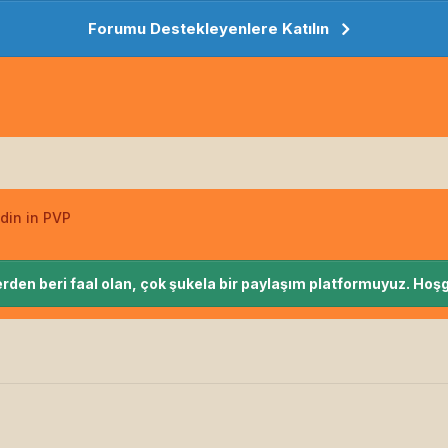
Forumu Destekleyenlere Katılın
din in PVP
rden beri faal olan, çok şukela bir paylaşım platformuyuz. Hoşg