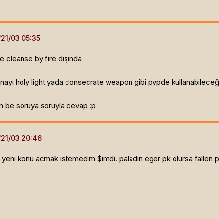
e cleanse by fire dışında
nayı holy light yada consecrate weapon gibi pvpde kullanabileceğin
m be soruya soruyla cevap :p
eni konu acmak istemedim $imdi. paladin eger pk olursa fallen pala