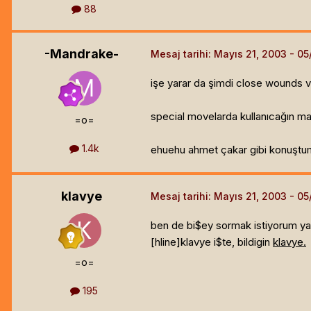
88
-Mandrake-
Mesaj tarihi:
Mayıs 21, 2003
işe yarar da şimdi close wounds v
special movelarda kullanıcağın ma
=o=
1.4k
ehuehu ahmet çakar gibi konuştu
klavye
Mesaj tarihi:
Mayıs 21, 2003
ben de bi$ey sormak istiyorum ya y
[hline]
klavye i$te, bildigin
klavye.
=o=
195