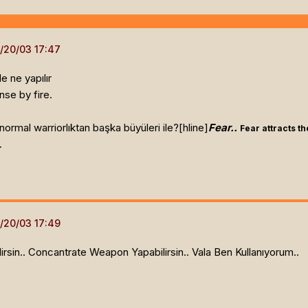
de ne yapılır
se by fire.
ormal warriorlıktan başka büyüleri ile?[hline]
Fear..
Fear attracts th
.
lirsin.. Concantrate Weapon Yapabilirsin.. Vala Ben Kullanıyorum..