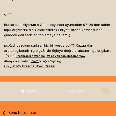
offfff
Bunlarıda ekliyorum :) Gece boyunca uyumadan 97-98 den kalan
mp3 arşivlerini didik didik ederek Ehliyet+araba kombosunda
gidecek deli şarkıları toplamaya devam :)
ps:Kedi yazdığın şarkılar hiç bir yerde yok?? Kazaa dan
arattım,çıkmadı hiç bişi..Birde öğleye doğru aratıcam inşalla çıkar :
([hline]
Dream as u never die,live as you can die tomorrow
Always remember;
death
is only a Begining
Only in My Dreams Now...Curse!
Paylaş
Takipçiler
0
Konu listesine dön