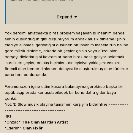
ayrıca bi ahmet kayanın o iki şarkısını dnileyin biraz
Expand
moraliniz bozukken, öyle göriyim sizi..
Yok derdimi anlatmakta biraz problem yaşayan bi insanım bende
senin düşündüğün gibi düşünüyorum ancak müzik dinleme işinin
ciddiye alınması gerektiğini düşünen bir insanım mesela ruh haline
göre müzik dinleme, arkada bir şeyler çalsın veya güzel olan
herşeyi dinlerim gibi kavramlar bana biraz basit geliyor anlatmak
istedikleri şeyler, anlatış biçimleri, dinleyiciye yaklaşımı vesaire
önemli olan bence dinlerken dolayısı ile oluşturulmuş olan türlerde
bana ters bu durumda.
Forumunuzun içine ettim kusura bakmayınız gerekirse başka bir
topük açıp orada konuşulabilecek bir konu daha gider baya
çünkü.
Not: :D Slow müzik olayına tamamen karşıyım bide[hline]
-----------
----------------------------------
RK1
"Onzac"
The Clan Martian Artist
"Ederan"
Clan Fixör