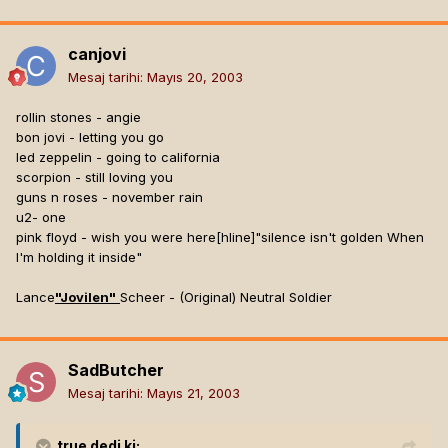
canjovi
Mesaj tarihi:
Mayıs 20, 2003
rollin stones - angie
bon jovi - letting you go
led zeppelin - going to california
scorpion - still loving you
guns n roses - november rain
u2- one
pink floyd - wish you were here[hline]
"silence isn't golden When
I'm holding it inside"
Lance
"Jovilen"
Scheer - (Original) Neutral Soldier
SadButcher
Mesaj tarihi:
Mayıs 21, 2003
true
dedi ki: