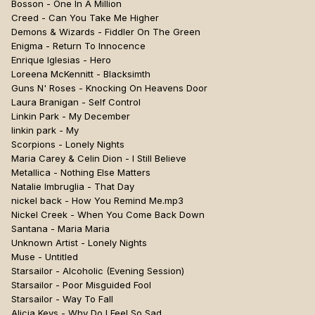
Bosson - One In A Million
Creed - Can You Take Me Higher
Demons & Wizards - Fiddler On The Green
Enigma - Return To Innocence
Enrique Iglesias - Hero
Loreena McKennitt - Blacksimth
Guns N' Roses - Knocking On Heavens Door
Laura Branigan - Self Control
Linkin Park - My December
linkin park - My
Scorpions - Lonely Nights
Maria Carey & Celin Dion - I Still Believe
Metallica - Nothing Else Matters
Natalie Imbruglia - That Day
nickel back - How You Remind Me.mp3
Nickel Creek - When You Come Back Down
Santana - Maria Maria
Unknown Artist - Lonely Nights
Muse - Untitled
Starsailor - Alcoholic (Evening Session)
Starsailor - Poor Misguided Fool
Starsailor - Way To Fall
Alicia Keys - Why Do I Feel So Sad