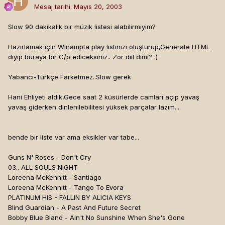
Mesaj tarihi:
Mayıs 20, 2003
Slow 90 dakikalık bir müzik listesi alabilirmiyim?
Hazırlamak için Winampta play listinizi oluşturup,Generate HTML
diyip buraya bir C/p ediceksiniz.. Zor diil dimi? :)
Yabancı-Türkçe Farketmez..Slow gerek
Hani Ehliyeti aldık,Gece saat 2 küsürlerde camları açıp yavaş
yavaş giderken dinlenilebilitesi yüksek parçalar lazım....
bende bir liste var ama eksikler var tabe...
Guns N' Roses - Don't Cry
03.. ALL SOULS NIGHT
Loreena McKennitt - Santiago
Loreena McKennitt - Tango To Evora
PLATINUM HIS - FALLIN BY ALICIA KEYS
Blind Guardian - A Past And Future Secret
Bobby Blue Bland - Ain't No Sunshine When She's Gone