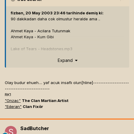
fizban, 20 May 2003 23:46 tarihinde demiş ki:
90 dakikadan daha cok olmustur heralde ama ..
Ahmet Kaya - Acilara Tutunmak
Ahmet Kaya - Kum Gibi
Lake of Tears - Headstones.mp3
Lake of Tears - To Blossom Blue
Expand
Olay budur ehueh.... yaf acuk insaflı olun[hline]
--------------------
-------------------------
RK1
"Onzac"
The Clan Martian Artist
"Ederan"
Clan Fixör
SadButcher