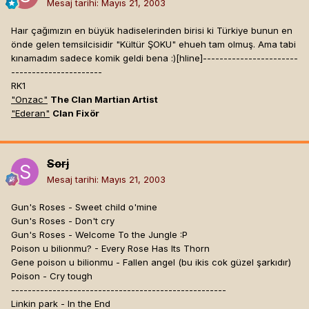
Mesaj tarihi:
Mayıs 21, 2003
Haır çağımızın en büyük hadiselerinden birisi ki Türkiye bunun en
önde gelen temsilcisidir "Kültür ŞOKU" ehueh tam olmuş. Ama tabi
kınamadım sadece komik geldi bena :)[hline]
-----------------------
----------------------
RK1
"Onzac"
The Clan Martian Artist
"Ederan"
Clan Fixör
Sorj
Mesaj tarihi:
Mayıs 21, 2003
Gun's Roses - Sweet child o'mine
Gun's Roses - Don't cry
Gun's Roses - Welcome To the Jungle :P
Poison u bilionmu? - Every Rose Has Its Thorn
Gene poison u bilionmu - Fallen angel (bu ikis cok güzel şarkıdır)
Poison - Cry tough
----------------------------------------------------
Linkin park - In the End