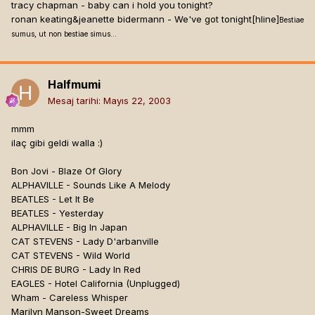
tracy chapman - baby can i hold you tonight?
ronan keating&jeanette bidermann - We've got tonight[hline]
Bestiae
sumus, ut non bestiae simus...
Halfmumi
Mesaj tarihi:
Mayıs 22, 2003
mmm
ilaç gibi geldi walla :)
Bon Jovi - Blaze Of Glory
ALPHAVILLE - Sounds Like A Melody
BEATLES - Let It Be
BEATLES - Yesterday
ALPHAVILLE - Big In Japan
CAT STEVENS - Lady D'arbanville
CAT STEVENS - Wild World
CHRIS DE BURG - Lady In Red
EAGLES - Hotel California (Unplugged)
Wham - Careless Whisper
Marilyn Manson-Sweet Dreams