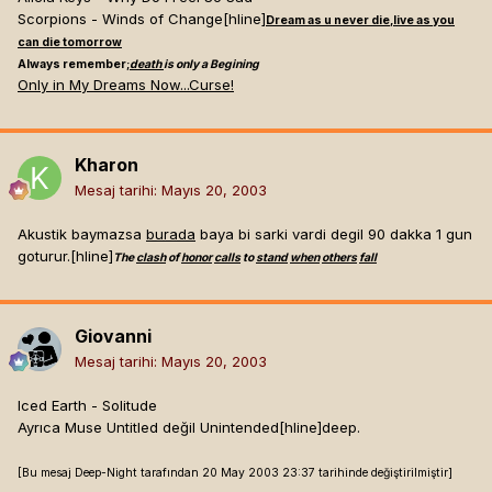
Scorpions - Winds of Change[hline]
Dream as u never die,live as you
can die tomorrow
Always remember;
death
is only a Begining
Only in My Dreams Now...Curse!
Kharon
Mesaj tarihi:
Mayıs 20, 2003
Akustik baymazsa
burada
baya bi sarki vardi degil 90 dakka 1 gun
goturur.[hline]
The
clash
of
honor
calls
to
stand
when
others
fall
Giovanni
Mesaj tarihi:
Mayıs 20, 2003
Iced Earth - Solitude
Ayrıca Muse Untitled değil Unintended[hline]
deep.
[Bu mesaj Deep-Night tarafından 20 May 2003 23:37 tarihinde değiştirilmiştir]