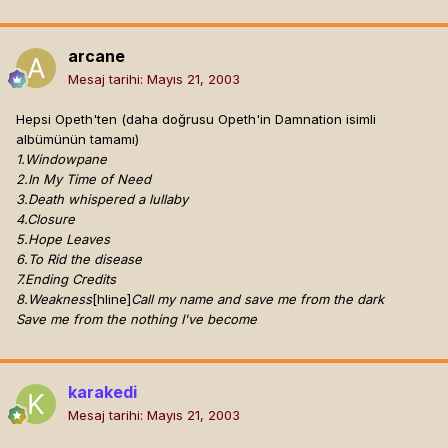
arcane
Mesaj tarihi:
Mayıs 21, 2003
Hepsi Opeth'ten (daha doğrusu Opeth'in Damnation isimli
albümünün tamamı)
1.Windowpane
2.In My Time of Need
3.Death whispered a lullaby
4.Closure
5.Hope Leaves
6.To Rid the disease
7.Ending Credits
8.Weakness
[hline]
Call my name and save me from the dark
Save me from the nothing I've become
karakedi
Mesaj tarihi:
Mayıs 21, 2003