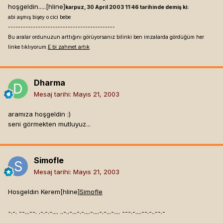
hoşgeldin.....[hline]
karpuz, 30 April 2003 11:46 tarihinde demiş ki:
abi aşmış bişey o cici bebe
-------------------------------------------
Bu aralar ordunuzun arttığını görüyorsanız bilinki ben imzalarda gördüğüm her
linke tıklıyorum.
E bi zahmet artık
Dharma
Mesaj tarihi:
Mayıs 21, 2003
aramıza hoşgeldin :)
seni görmekten mutluyuz...
Simofle
Mesaj tarihi:
Mayıs 21, 2003
Hosgeldın Kerem[hline]
Simofle
-.-. --...--. .-.-.-.... ..-..-...-.-....-....-.-...-.... ---.-....--.-..--.-