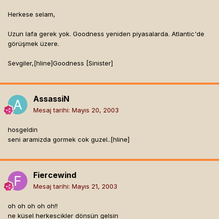
Herkese selam,
Uzun lafa gerek yok. Goodness yeniden piyasalarda. Atlantic'de
görüşmek üzere.
Sevgiler,[hline]
Goodness [Sinister]
AssassiN
Mesaj tarihi:
Mayıs 20, 2003
hosgeldin
seni aramizda gormek cok guzel..[hline]
Fiercewind
Mesaj tarihi:
Mayıs 21, 2003
oh oh oh oh oh!!
ne küsel herkescikler dönsün gelsin