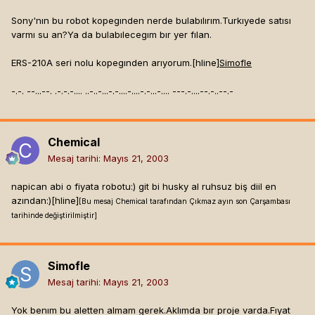
Sony'nın bu robot kopegınden nerde bulabılırım.Turkıyede satısı
varmı su an?Ya da bulabılecegım bır yer fılan.
ERS-210A seri nolu kopegınden arıyorum.[hline]
Simofle
-.-. --...--. .-.-.-.... ..-..-...-.-....-....-.-...-.... ---.-....--.-..--.-
Chemical
Mesaj tarihi:
Mayıs 21, 2003
napican abi o fiyata robotu:) git bi husky al ruhsuz biş diil en
azından:)[hline]
[Bu mesaj Chemical tarafından Çıkmaz ayın son Çarşambası
tarihinde değiştirilmiştir]
Simofle
Mesaj tarihi:
Mayıs 21, 2003
Yok benım bu aletten almam gerek.Aklımda bır proje varda.Fıyat