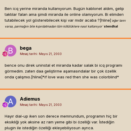
Ben icq yerine miranda kullanıyorum. Bugün kablonet aldım, gelip
taktılar falan ama şimdi miranda ile online olamıyorum. Bi elimden
tutabilecek yol gösterebilecek kişi var mıdır acaba ?[hline]
`eğer tanrı
varsa, parmağını bile kıpırdatmadan tüm kötülüklere nasıl katlanıyor`
stendhal
bega
Mesaj tarihi:
Mayıs 21, 2003
bence onu direk uninstal et miranda kadar salak bi icq programı
görmedim. zaten daa geliştirme aşamasındalar bir çok özellik
onda çalışmıo.[hline]
*if love was red then she was colorblind*
Adiemus
Mesaj tarihi:
Mayıs 21, 2003
Hayır dial-up iken son derece memnundum, programın hiç bir
eksikliği yok aksine az ram yeme gibi bi özelliği var. İstediğin
plugin ile istediğin özelliği ekleyebiliyosun ayrıca.