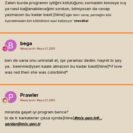
Zaten burda programın iyiliğini kötülüğünü sormadım kimseye icq
ya nasıl bağlanabileceğimi sordum, bilmiyosan da cevap
yazmazsın bu kadar basit.[hline]
`eğer tanrı varsa, parmağını bile
kıpırdatmadan tüm kötülüklere nasıl katlanıyor`
stendhal
bega
Mesaj tarihi:
Mayıs 21, 2003
ben de sana onu uninstall et, işe yaramaz dedim. hayret bi şey
ya... beenmediysen kaale almazsın bu kadar basit[hline]
*if love
was red then she was colorblind*
Prawler
Mesaj tarihi:
Mayıs 21, 2003
miranda gayet iyi program bence?
bi de tr karkaterler çıksa içinde[hline]
#mix.gen.tr#...
serdar@mix.gen.tr