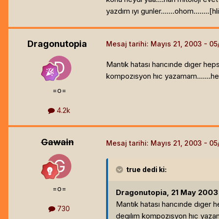
yazdım ıyı gunler.......ohom........[hl
Dragonutopia
Mesaj tarihi:
Mayıs 21, 2003
Mantık hatası harıcınde dıger heps
kompozısyon hıc yazamam.......hem 
=o=
4.2k
Gawain
Mesaj tarihi:
Mayıs 21, 2003
true
dedi ki:
=o=
Dragonutopia, 21 May 2003 1
Mantık hatası harıcınde dıger h
730
degılım kompozısyon hıc yazamam