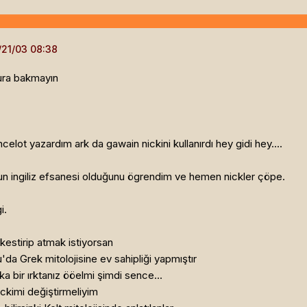
ura bakmayın
elot yazardım ark da gawain nickini kullanırdı hey gidi hey....
 ingiliz efsanesi olduğunu ögrendim ve hemen nickler çöpe.
i.
kestirip atmak istiyorsan
u'da Grek mitolojisine ev sahipliği yapmıştır
 bir ırktanız ööelmi şimdi sence...
ckimi değiştirmeliyim