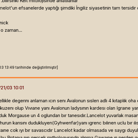
lirsinki Kelt mitolojisinde anlatılanlar
ot'un efsanelerde yaptığı şimdiki İngiliz siyasetinin tam tersidir o
 nick
i o zaman...
13:49 tarihinde değiştirilmiştir]
ıkle degerını anlaman ıcın senı Avalonun sıslerı adlı 4 kıtaplık 
uzenı olup Vıvıane yanı Avalonun ladysının kardesı olan Igraıne ya
uk Morgause un 4 oglundan bır tanesıdır.Lancelot yuvarlak masanın 
un karısını dudukluyen(Gyhwenfar)yanı ıgrenc bılınen uclu bır ılıskı
aıne cok ıyı bır savascıdır Lancelot kadar olmasada ve saygı duyul
et bu Brıtanıa nın gercek mıthologysındn alınma Gawaıne ın nerden 