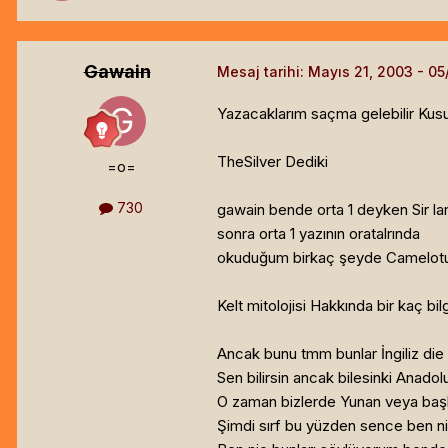
Gawain
Mesaj tarihi:
Mayıs 21, 2003
Yazacaklarım saçma gelebilir Kus
TheSilver Dediki
=o=
730
gawain bende orta 1 deyken Sir lanc
sonra orta 1 yazının oratalrında
okuduğum birkaç şeyde Camelotun
Kelt mitolojisi Hakkında bir kaç bilg
Ancak bunu tmm bunlar İngiliz die 
Sen bilirsin ancak bilesinki Anadol
O zaman bizlerde Yunan veya başka
Şimdi sırf bu yüzden sence ben ni