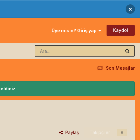
×
Kaydol
Üye misin? Giriş yap
Son Mesajlar
eldiniz.
Paylaş
Takipçiler
0