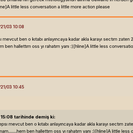
ine]
A little less conversation a little more action please
ı mevcut ben o kıtabı anlayıncaya kadar akla karayı sectım zaten 2 
ben hallettım oss yı rahatım yanı :)[hline]
A little less conversati
5:08 tarihinde demiş ki:
epsı mevcut ben o kıtabı anlayıncaya kadar akla karayı sectım zaten
.......hem ben hallettım oss yı rahatım yanı :)[hline]
A little less