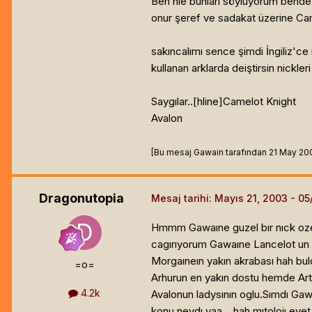
Ben nie bunları söylüyorum bende .bi
onur şeref ve sadakat üzerine Camel
sakıncalımı sence şimdi İngiliz'ce
kullanan arklarda deiştirsin nickler
Saygılar..[hline]
Camelot Knight
Avalon
[Bu mesaj Gawain tarafından 21 May 2003 
Dragonutopia
Mesaj tarihi:
Mayıs 21, 2003
Hmmm Gawaıne guzel bır nıck ozell
cagırıyorum Gawaıne Lancelot un k
Morgaıneın yakın akrabası hah buld
=o=
Arhurun en yakın dostu hemde Arthur
4.2k
Avalonun ladysının oglu.Sımdı Gaw
konu neydı yaa....hah mıtolojı ev