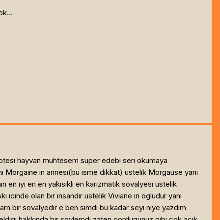
k...
oha otesı hayvan muhtesem super edebı serı okumaya
nı Morgaıne ın annesı(bu ısme dıkkat) ustelık Morgause yanı
en ıyı en en yakısıklı en karızmatık sovalyesı ustelık
 ıcınde olan bır ınsandır ustelık Vıvıane ın ogludur yanı
arn bır sovalyedır e ben sımdı bu kadar seyı nıye yazdım
geldıgı hakkında bır soylemdı zaten gordugunuz gıbı cok acık