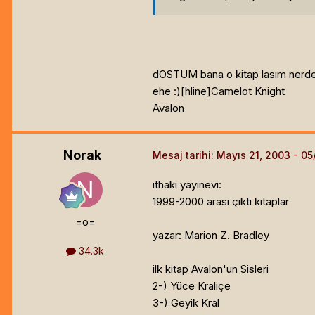
dOSTUM bana o kitap lasım nerde
ehe :)[hline]
Camelot Knight
Avalon
Norak
Mesaj tarihi:
Mayıs 21, 2003
ithaki yayınevi:
1999-2000 arası çıktı kitaplar
=o=
yazar: Marion Z. Bradley
34.3k
ilk kitap Avalon'un Sisleri
2-) Yüce Kraliçe
3-) Geyik Kral