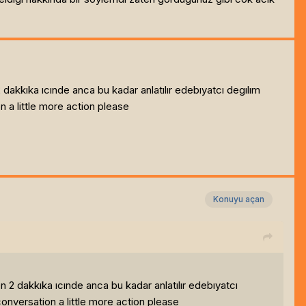
dakkıka ıcınde anca bu kadar anlatılır edebıyatcı degılım
on a little more action please
Konuyu açan
 2 dakkıka ıcınde anca bu kadar anlatılır edebıyatcı
 conversation a little more action please