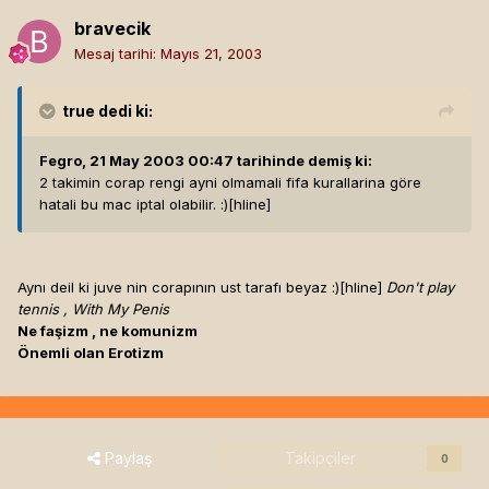
bravecik
Mesaj tarihi:
Mayıs 21, 2003
true
dedi ki:
Fegro, 21 May 2003 00:47 tarihinde demiş ki:
2 takimin corap rengi ayni olmamali fifa kurallarina göre
hatali bu mac iptal olabilir. :)[hline]
Aynı deil ki juve nin corapının ust tarafı beyaz :)[hline]
Don't play
tennis , With My Penis
Ne faşizm , ne komunizm
Önemli olan Erotizm
Paylaş
Takipçiler
0