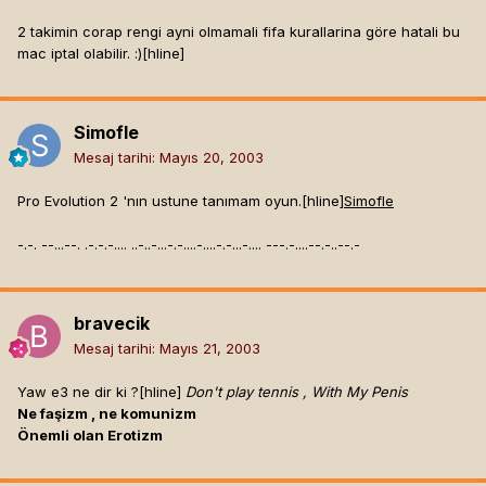
2 takimin corap rengi ayni olmamali fifa kurallarina göre hatali bu
mac iptal olabilir. :)[hline]
Simofle
Mesaj tarihi:
Mayıs 20, 2003
Pro Evolution 2 'nın ustune tanımam oyun.[hline]
Simofle
-.-. --...--. .-.-.-.... ..-..-...-.-....-....-.-...-.... ---.-....--.-..--.-
bravecik
Mesaj tarihi:
Mayıs 21, 2003
Yaw e3 ne dir ki ?[hline]
Don't play tennis , With My Penis
Ne faşizm , ne komunizm
Önemli olan Erotizm