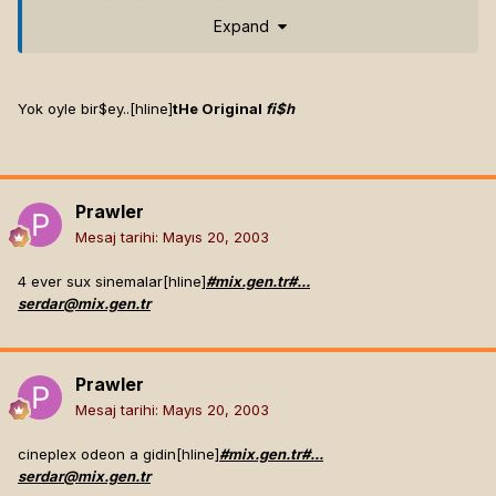
[hline]
tHe Original
fi$h
Expand
[Bu mesaj -Wissy tarafından 20 May 2003 13:03 tarihinde
değiştirilmiştir]
Yok oyle bir$ey..[hline]
tHe Original
fi$h
Seni Spec'in pitona havale ediyom o zaman sana olunca
görürsün...[hline]
Camelot Knight
Avalon.
Prawler
Mesaj tarihi:
Mayıs 20, 2003
4 ever sux sinemalar[hline]
#mix.gen.tr#...
serdar@mix.gen.tr
Prawler
Mesaj tarihi:
Mayıs 20, 2003
cineplex odeon a gidin[hline]
#mix.gen.tr#...
serdar@mix.gen.tr