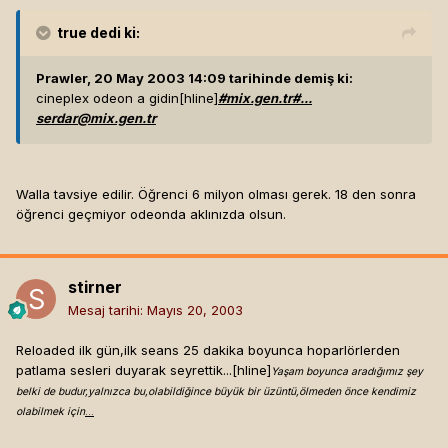
true
dedi ki:
Prawler, 20 May 2003 14:09 tarihinde demiş ki:
cineplex odeon a gidin[hline]
#mix.gen.tr#...
serdar@mix.gen.tr
Walla tavsiye edilir. Öğrenci 6 milyon olması gerek. 18 den sonra
öğrenci geçmiyor odeonda aklınızda olsun.
stirner
Mesaj tarihi:
Mayıs 20, 2003
Reloaded ilk gün,ilk seans 25 dakika boyunca hoparlörlerden
patlama sesleri duyarak seyrettik...[hline]
Yaşam boyunca aradığımız şey
belki de budur,yalnızca bu,olabildiğince büyük bir üzüntü,ölmeden önce kendimiz
olabilmek için
...