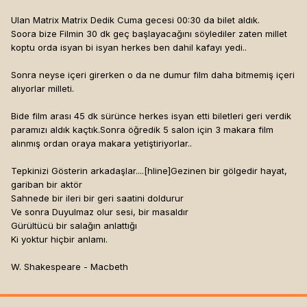
Ulan Matrix Matrix Dedik Cuma gecesi 00:30 da bilet aldık.
Soora bize Filmin 30 dk geç başlayacağını söylediler zaten millet
koptu orda isyan bi isyan herkes ben dahil kafayı yedi..
Sonra neyse içeri girerken o da ne dumur film daha bitmemiş içeri
alıyorlar milleti.
Bide film arası 45 dk sürünce herkes isyan etti biletleri geri verdik
paramızı aldık kaçtık.Sonra öğredik 5 salon için 3 makara film
alınmış ordan oraya makara yetiştiriyorlar..
Tepkinizi Gösterin arkadaşlar....[hline]
Gezinen bir gölgedir hayat,
gariban bir aktör
Sahnede bir ileri bir geri saatini doldurur
Ve sonra Duyulmaz olur sesi, bir masaldır
Gürültücü bir salağın anlattığı
Ki yoktur hiçbir anlamı.
W. Shakespeare - Macbeth