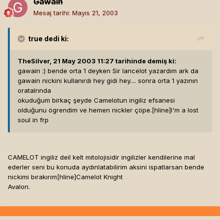
Gawain
Mesaj tarihi:
Mayıs 21, 2003
true
dedi ki:
TheSilver, 21 May 2003 11:27 tarihinde demiş ki:
gawain :) bende orta 1 deyken Sir lancelot yazardım ark da
gawain nickini kullanırdı hey gidi hey.... sonra orta 1 yazının
oratalrında
okuduğum birkaç şeyde Camelotun ingiliz efsanesi
olduğunu ögrendim ve hemen nickler çöpe.[hline]
I'm a lost
soul in frp
CAMELOT ingiliz deil kelt mitolojisidir ingilizler kendilerine mal
ederler seni bu konuda aydınlatabilirim aksini ispatlarsan bende
nickimi bırakırım[hline]
Camelot Knight
Avalon.