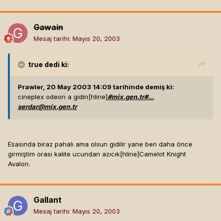
Gawain
Mesaj tarihi:
Mayıs 20, 2003
true
dedi ki:
Prawler, 20 May 2003 14:09 tarihinde demiş ki:
cineplex odeon a gidin[hline]
#mix.gen.tr#...
serdar@mix.gen.tr
Esasında biraz pahalı ama olsun gidilir yane ben daha önce
girmiştim orası kalite ucundan azıcık[hline]
Camelot Knight
Avalon.
Gallant
Mesaj tarihi:
Mayıs 20, 2003