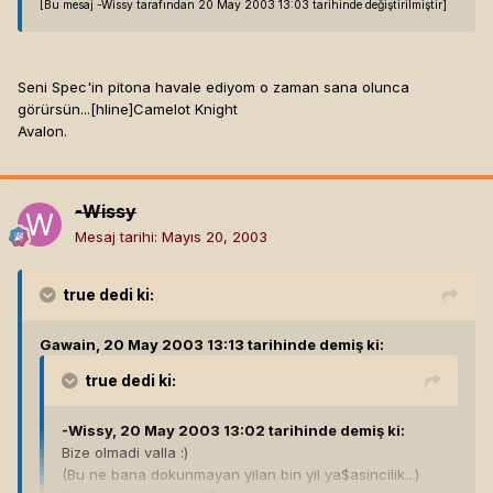
[Bu mesaj -Wissy tarafından 20 May 2003 13:03 tarihinde değiştirilmiştir]
Seni Spec'in pitona havale ediyom o zaman sana olunca
görürsün...[hline]
Camelot Knight
Avalon.
-Wissy
Mesaj tarihi:
Mayıs 20, 2003
true
dedi ki:
Gawain, 20 May 2003 13:13 tarihinde demiş ki:
true
dedi ki:
-Wissy, 20 May 2003 13:02 tarihinde demiş ki:
Bize olmadi valla :)
(Bu ne bana dokunmayan yilan bin yil ya$asincilik...)