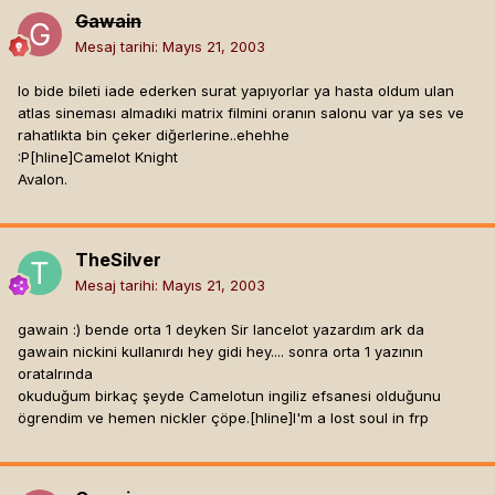
Gawain
Mesaj tarihi:
Mayıs 21, 2003
lo bide bileti iade ederken surat yapıyorlar ya hasta oldum ulan
atlas sineması almadıki matrix filmini oranın salonu var ya ses ve
rahatlıkta bin çeker diğerlerine..ehehhe
:P[hline]
Camelot Knight
Avalon.
TheSilver
Mesaj tarihi:
Mayıs 21, 2003
gawain :) bende orta 1 deyken Sir lancelot yazardım ark da
gawain nickini kullanırdı hey gidi hey.... sonra orta 1 yazının
oratalrında
okuduğum birkaç şeyde Camelotun ingiliz efsanesi olduğunu
ögrendim ve hemen nickler çöpe.[hline]
I'm a lost soul in frp