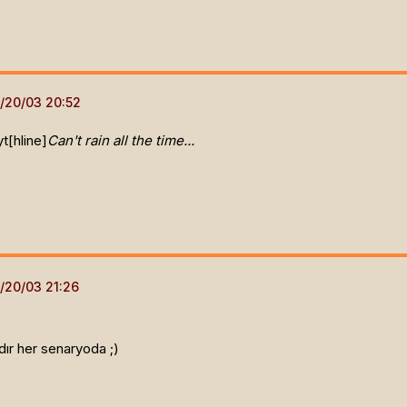
yt[hline]
Can't rain all the time...
dır her senaryoda ;)