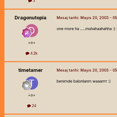
3
Dragonutopia
Mesaj tarihi:
Mayıs 20, 2003
one more ha .....muhahaahahha :) 
=o=
4.2k
timetamer
Mesaj tarihi:
Mayıs 20, 2003
benimde balonlarım waaarrrr :)
=o=
24