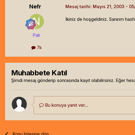
Nefr
Mesaj tarihi:
Mayıs 21, 2003
Ikiniz de hoşgeldiniz. Sanırım ha
Pati
7k
Muhabbete Katıl
Şimdi mesaj gönderip sonrasında kayıt olabilirsiniz. Eğer he
Bu konuya yanıt ver...
Konu listesine dön