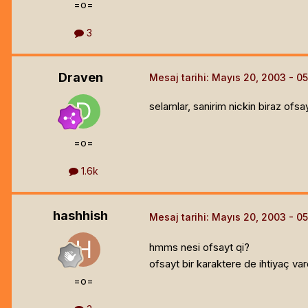
=o=
3
Draven
Mesaj tarihi:
Mayıs 20, 2003
selamlar, sanirim nickin biraz ofsa
=o=
1.6k
hashhish
Mesaj tarihi:
Mayıs 20, 2003
hmms nesi ofsayt qi?
ofsayt bir karaktere de ihtiyaç var
=o=