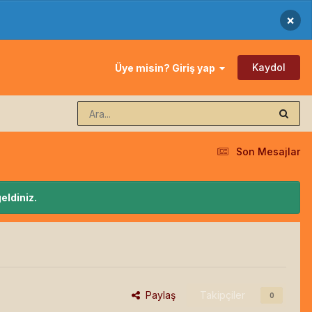
×
Kaydol
Üye misin? Giriş yap
Son Mesajlar
eldiniz.
Paylaş
Takipçiler
0