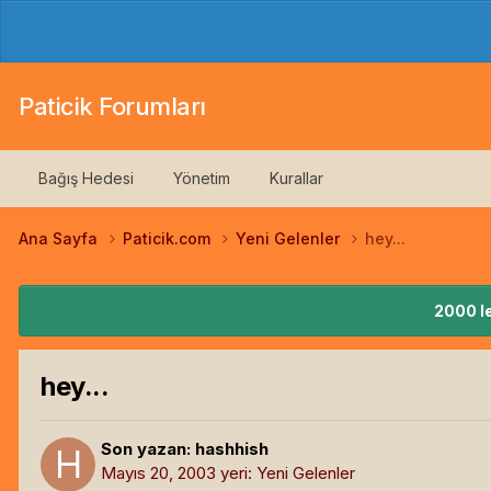
Paticik Forumları
Bağış Hedesi
Yönetim
Kurallar
Ana Sayfa
Paticik.com
Yeni Gelenler
hey...
2000 le
hey...
Son yazan:
hashhish
Mayıs 20, 2003
yeri:
Yeni Gelenler