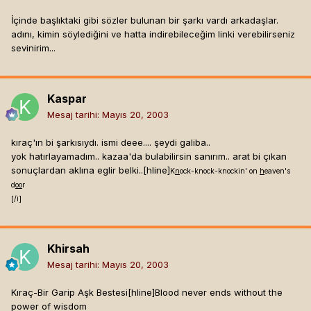
İçinde başlıktaki gibi sözler bulunan bir şarkı vardı arkadaşlar.
adını, kimin söylediğini ve hatta indirebileceğim linki verebilirseniz
sevinirim...
Kaspar
Mesaj tarihi:
Mayıs 20, 2003
kıraç'ın bi şarkısıydı. ismi deee.... şeydi galiba..
yok hatırlayamadım.. kazaa'da bulabilirsin sanırım.. arat bi çıkan
sonuçlardan aklına eglir belki..[hline]
K
n
ock-knock-knockin' on
h
eaven's
d
oo
r
[/i]
Khirsah
Mesaj tarihi:
Mayıs 20, 2003
Kıraç-Bir Garip Aşk Bestesi[hline]
Blood never ends without the
power of wisdom