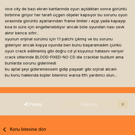
vice city de bazı ekran kartlarında oyun açıldıktan sonra görüntü
birbirine giriyor her tarafı üçgen objeler kapsıyor bu sorunu oyun
sırasında görüntü ayarlarından frame limiter ı açıp yada kapayıp
kısa bi süre için engellenebiliyor ancak böle oyundan nası zevk
alınır bence sıfırr..
oyunun orijinal sürümü için 1.1 patchi çıkmış ve bu sorunu
gideriyor ancak kopya oyunda ben bunu başaramadım çünkü
oyun crack edilmemiş gibi doğru cd yi koyunuz hatasını veriyor
crack sitlerinde BLOOD-FIXED-NO CD die cracklar buldum ama
bunlarda sorunu gidermedi
bu aptal şeyi gideremessem gidip paşaalr gibi orjinal alcam
bu konu hakkında bişiler bileniniz warsa ltfn yardımcı olun...
Paylaş
Takipçiler
0
Konu listesine dön