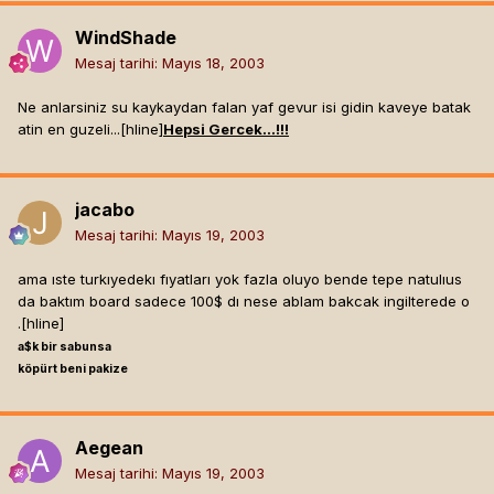
WindShade
Mesaj tarihi:
Mayıs 18, 2003
Ne anlarsiniz su kaykaydan falan yaf gevur isi gidin kaveye batak
atin en guzeli...[hline]
Hepsi Gercek...!!!
jacabo
Mesaj tarihi:
Mayıs 19, 2003
ama ıste turkıyedekı fıyatları yok fazla oluyo bende tepe natulıus
da baktım board sadece 100$ dı nese ablam bakcak ingilterede o
.[hline]
a$k bir sabunsa
köpürt beni pakize
Aegean
Mesaj tarihi:
Mayıs 19, 2003