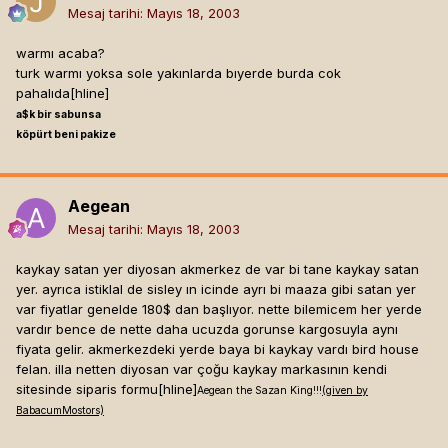
Mesaj tarihi:
Mayıs 18, 2003
warmı acaba?
turk warmı yoksa sole yakınlarda bıyerde burda cok
pahalıda[hline]
a$k bir sabunsa
köpürt beni pakize
Aegean
Mesaj tarihi:
Mayıs 18, 2003
kaykay satan yer diyosan akmerkez de var bi tane kaykay satan
yer. ayrıca istiklal de sisley ın icinde ayrı bi maaza gibi satan yer
var fiyatlar genelde 180$ dan başlıyor. nette bilemicem her yerde
vardır bence de nette daha ucuzda gorunse kargosuyla aynı
fiyata gelir. akmerkezdeki yerde baya bi kaykay vardı bird house
felan. illa netten diyosan var çoğu kaykay markasının kendi
sitesinde siparis formu[hline]
Aegean the Sazan King!!!
(given by
BabacumMostors)