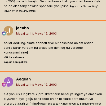
mı 200$ mı ne tutmuştu. Sen birdhouse baktıysan bird house öyle
ne de olsa tony hawkın sponsoru yani[hline]
Aegean the Sazan King!!!
(given by BabacumMostors)
jacabo
Mesaj tarihi:
Mayıs 19, 2003
arklar dedı ıng. skate cenneti diye bir baksında ablam ondan
sonra karar vercem bu arada pm den icq nu versene
konusalım[hline]
a$k bir sabunsa
köpürt beni pakize
Aegean
Mesaj tarihi:
Mayıs 19, 2003
evt yani us 1 ingiltere 2 pro skaterların hepsi ya ingiliz ya amerikan
o yüzden öyle çoğu şehirdede en az bi skate park bulunuyo
oralarda aaah ah[hline]
Aegean the Sazan King!!!
(given by BabacumMostors)