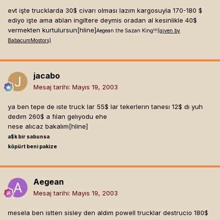
evt işte trucklarda 30$ civarı olması lazım kargosuyla 170-180 $
ediyo işte ama ablan ingiltere deymis oradan al kesinlikle 40$
vermekten kurtulursun[hline]
Aegean the Sazan King!!!
(given by
BabacumMostors)
jacabo
Mesaj tarihi:
Mayıs 19, 2003
ya ben tepe de ıste truck lar 55$ lar tekerlerın tanesı 12$ dı yuh
dedım 260$ a fılan gelıyodu ehe
nese alıcaz bakalım[hline]
a$k bir sabunsa
köpürt beni pakize
Aegean
Mesaj tarihi:
Mayıs 19, 2003
mesela ben istten sisley den aldım powell trucklar destrucio 180$