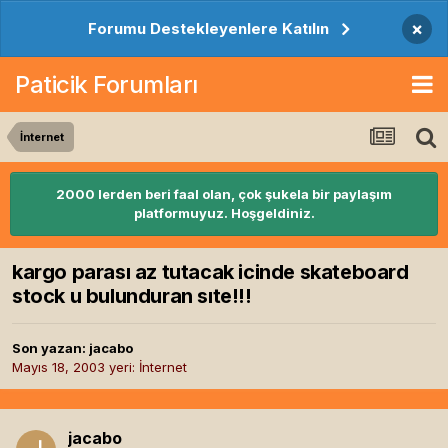
×
Forumu Destekleyenlere Katılın
Paticik Forumları
İnternet
2000 lerden beri faal olan, çok şukela bir paylaşım
platformuyuz. Hoşgeldiniz.
kargo parası az tutacak icinde skateboard
stock u bulunduran sıte!!!
Son yazan:
jacabo
Mayıs 18, 2003
yeri:
İnternet
jacabo