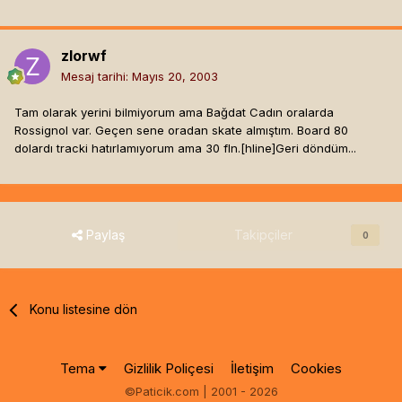
zlorwf
Mesaj tarihi:
Mayıs 20, 2003
Tam olarak yerini bilmiyorum ama Bağdat Cadın oralarda
Rossignol var. Geçen sene oradan skate almıştım. Board 80
dolardı tracki hatırlamıyorum ama 30 fln.[hline]
Geri döndüm...
Paylaş
Takipçiler
0
Konu listesine dön
Tema
Gizlilik Poliçesi
İletişim
Cookies
©Paticik.com | 2001 - 2026