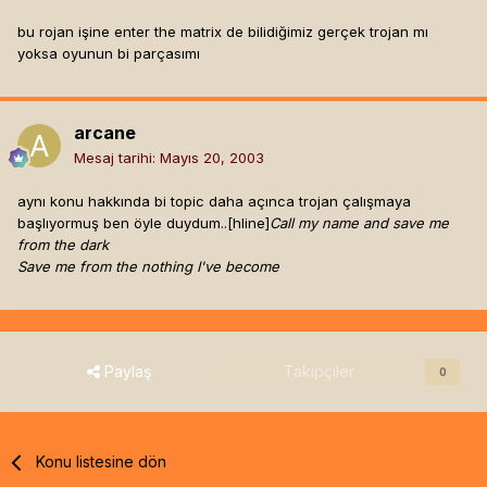
bu rojan işine enter the matrix de bilidiğimiz gerçek trojan mı
yoksa oyunun bi parçasımı
arcane
Mesaj tarihi:
Mayıs 20, 2003
aynı konu hakkında bi topic daha açınca trojan çalışmaya
başlıyormuş ben öyle duydum..[hline]
Call my name and save me
from the dark
Save me from the nothing I've become
Paylaş
Takipçiler
0
Konu listesine dön