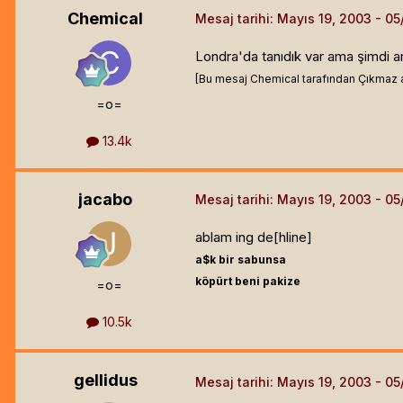
Chemical
Mesaj tarihi:
Mayıs 19, 2003
Londra'da tanıdık var ama şimdi ar
[Bu mesaj Chemical tarafından Çıkmaz ay
=o=
13.4k
jacabo
Mesaj tarihi:
Mayıs 19, 2003
ablam ing de[hline]
a$k bir sabunsa
köpürt beni pakize
=o=
10.5k
gellidus
Mesaj tarihi:
Mayıs 19, 2003