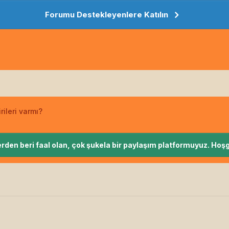
Forumu Destekleyenlere Katılın
ileri varmı?
rden beri faal olan, çok şukela bir paylaşım platformuyuz. Hoşg