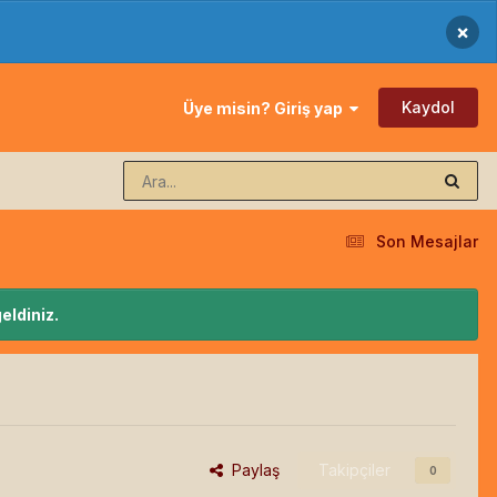
×
Kaydol
Üye misin? Giriş yap
Son Mesajlar
eldiniz.
Paylaş
Takipçiler
0