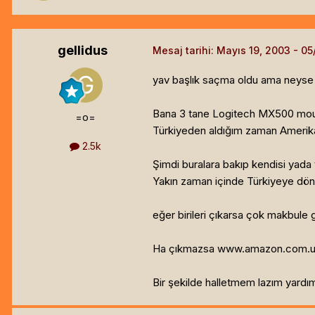
gellidus
Mesaj tarihi:
Mayıs 19, 2003
yav başlık saçma oldu ama neyse
Bana 3 tane Logitech MX500 mouse
=o=
Türkiyeden aldığım zaman Amerikad
2.5k
Şimdi buralara bakıp kendisi yada 
Yakın zaman içinde Türkiyeye dön
eğer birileri çıkarsa çok makbule
Ha çıkmazsa www.amazon.com.uk dan 
Bir şekilde halletmem lazım yardım