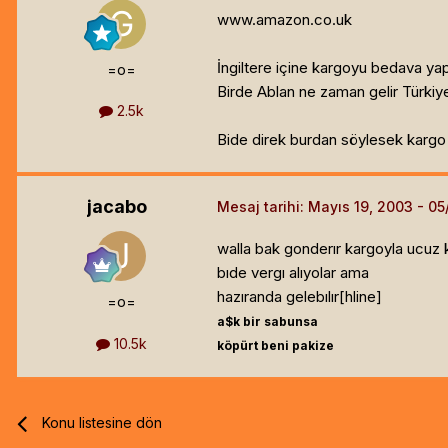
www.amazon.co.uk
İngiltere içine kargoyu bedava yap
=o=
Birde Ablan ne zaman gelir Türki
2.5k
Bide direk burdan söylesek kargo p
jacabo
Mesaj tarihi:
Mayıs 19, 2003
walla bak gonderır kargoyla ucuz 
bıde vergı alıyolar ama
hazıranda gelebılır[hline]
=o=
a$k bir sabunsa
10.5k
köpürt beni pakize
Konu listesine dön