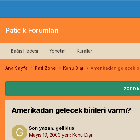
Paticik Forumları
Bağış Hedesi
Yönetim
Kurallar
Ana Sayfa
Pati Zone
Konu Dışı
Amerikadan gelecek bir
2000 le
Amerikadan gelecek birileri varmı?
Son yazan:
gellidus
Mayıs 19, 2003
yeri:
Konu Dışı