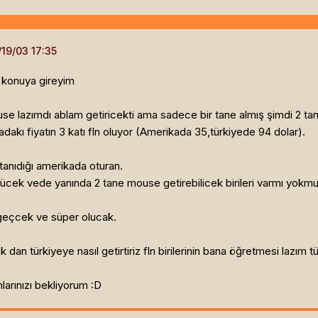
 konuya gireyim
 lazımdı ablam getiricekti ama sadece bir tane almış şimdi 2 tan
akı fiyatın 3 katı fln oluyor (Amerikada 35,türkiyede 94 dolar).
tanıdığı amerikada oturan.
ücek vede yanında 2 tane mouse getirebilicek birileri varmı yokm
 geçcek ve süper olucak.
türkiyeye nasıl getirtiriz fln birilerinin bana öğretmesi lazım tür
larınızı bekliyorum :D