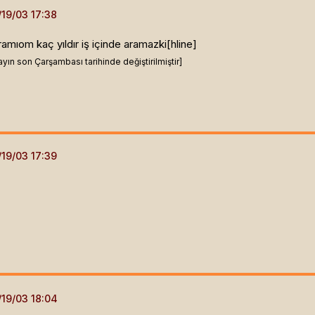
amıom kaç yıldır iş içinde aramazki[hline]
ın son Çarşambası tarihinde değiştirilmiştir]