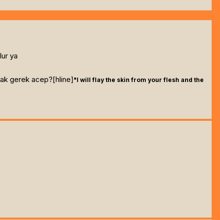
lur ya
ak gerek acep?[hline]
"I will flay the skin from your flesh and the