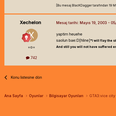
[Bu mesaj BlacKDagger tarafından 19 May 
Xechelon
Mesaj tarihi:
Mayıs 19, 2003
yaptim heuehe
saolun bae:D[hline]
"I will flay th
=o=
And still you will not have suffered 
742
Konu listesine dön
Ana Sayfa
Oyunlar
Bilgisayar Oyunları
GTA3:vice city