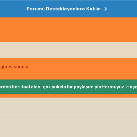
Forumu Destekleyenlere Katılın
 gorev sorusu
rden beri faal olan, çok şukela bir paylaşım platformuyuz. Hoşg