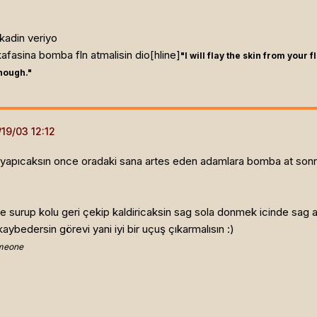
 kadin veriyo
kafasina bomba fln atmalisin dio[hline]
"I will flay the skin from your
enough."
 yapıcaksın once oradaki sana artes eden adamlara bomba at sonra
e surup kolu geri çekip kaldiricaksin sag sola donmek icinde sag a
aybedersin görevi yani iyi bir uçuş çıkarmalısın :)
omeone