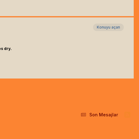
Konuyu açan
es dry.
Son Mesajlar