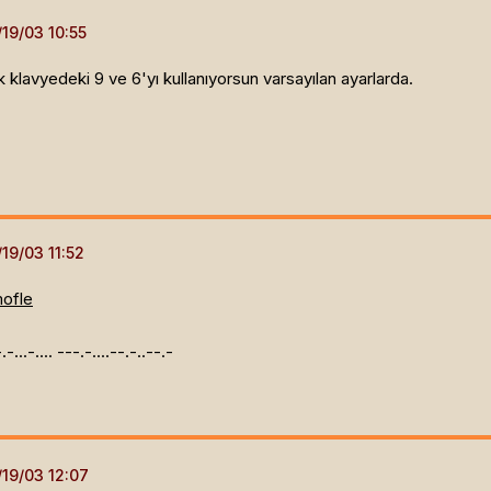
k klavyedeki 9 ve 6'yı kullanıyorsun varsayılan ayarlarda.
mofle
.-.-...-.... ---.-....--.-..--.-