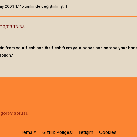
2003 17:15 tarihinde değiştirilmiştir]
e skin from your flesh and the flesh from your bones and scrape your bon
enough."
 gorev sorusu
Tema
Gizlilik Poliçesi
İletişim
Cookies