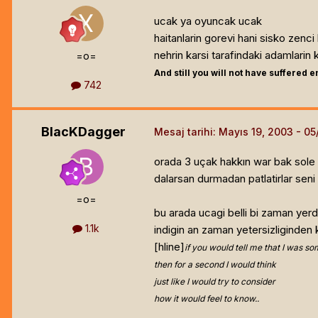
ucak ya oyuncak ucak
haitanlarin gorevi hani sisko zenci
nehrin karsi tarafindaki adamlarin 
=o=
And still you will not have suffered 
742
BlacKDagger
Mesaj tarihi:
Mayıs 19, 2003
orada 3 uçak hakkın war bak sole
dalarsan durmadan patlatirlar seni
=o=
bu arada ucagi belli bi zaman yerd
1.1k
indigin an zaman yetersizliginden k
[hline]
if you would tell me that I was s
then for a second I would think
just like I would try to consider
how it would feel to know..