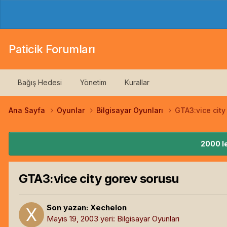
Paticik Forumları
Bağış Hedesi
Yönetim
Kurallar
Ana Sayfa
Oyunlar
Bilgisayar Oyunları
GTA3:vice city
2000 le
GTA3:vice city gorev sorusu
Son yazan:
Xechelon
Mayıs 19, 2003
yeri:
Bilgisayar Oyunları