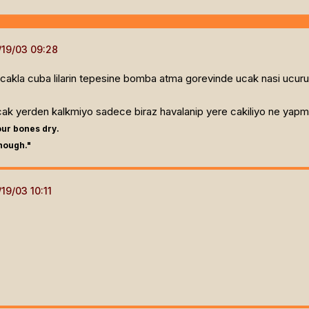
 ucakla cuba lilarin tepesine bomba atma gorevinde ucak nasi ucuru
k yerden kalkmiyo sadece biraz havalanip yere cakiliyo ne yapm
our bones dry.
enough."