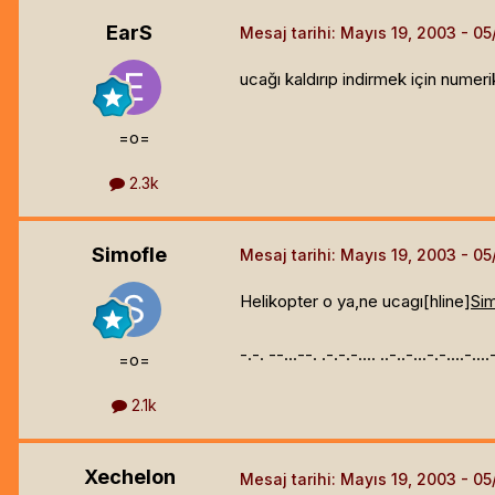
EarS
Mesaj tarihi:
Mayıs 19, 2003
ucağı kaldırıp indirmek için numeri
=o=
2.3k
Simofle
Mesaj tarihi:
Mayıs 19, 2003
Helikopter o ya,ne ucagı[hline]
Si
-.-. --...--. .-.-.-.... ..-..-...-.-....-...
=o=
2.1k
Xechelon
Mesaj tarihi:
Mayıs 19, 2003