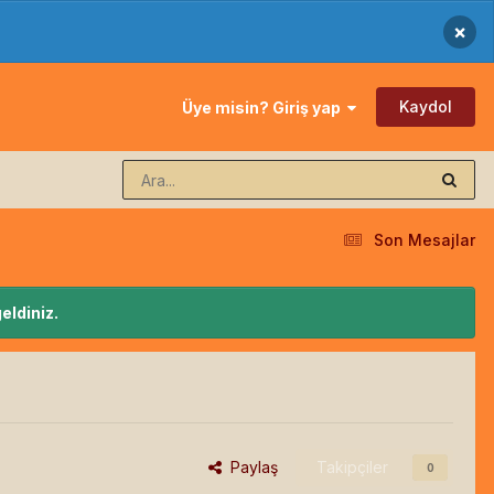
×
Kaydol
Üye misin? Giriş yap
Son Mesajlar
eldiniz.
Paylaş
Takipçiler
0