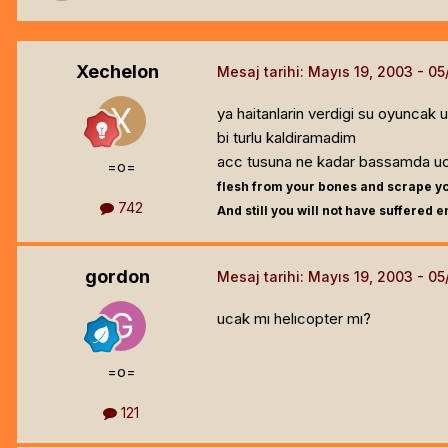
Xechelon
Mesaj tarihi:
Mayıs 19, 2003
ya haitanlarin verdigi su oyuncak
bi turlu kaldiramadim
acc tusuna ne kadar bassamda uca
=o=
flesh from your bones and scrape y
742
And still you will not have suffered 
gordon
Mesaj tarihi:
Mayıs 19, 2003
ucak mı helıcopter mı?
=o=
121