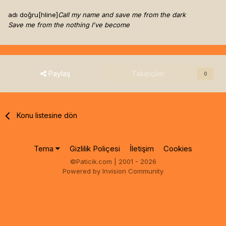
adı doğru[hline]
Call my name and save me from the dark
Save me from the nothing I've become
Paylaş
Takipçiler
0
Konu listesine dön
Tema
Gizlilik Poliçesi
İletişim
Cookies
©Paticik.com | 2001 - 2026
Powered by Invision Community