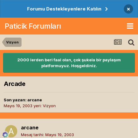
×
Forumu Destekleyenlere Katılın
Paticik Forumları
Vizyon
2000 lerden beri faal olan, çok şukela bir paylaşım
platformuyuz. Hoşgeldiniz.
Arcade
Son yazan:
arcane
Mayıs 19, 2003
yeri:
Vizyon
arcane
Mesaj tarihi:
Mayıs 19, 2003