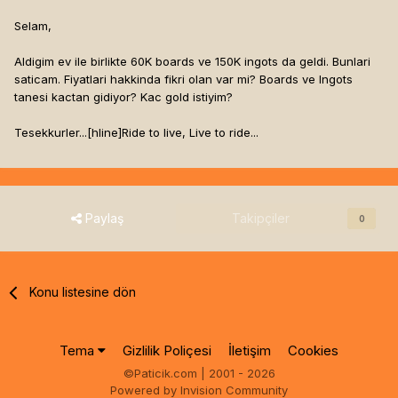
Selam,
Aldigim ev ile birlikte 60K boards ve 150K ingots da geldi. Bunlari
saticam. Fiyatlari hakkinda fikri olan var mi? Boards ve Ingots
tanesi kactan gidiyor? Kac gold istiyim?
Tesekkurler...[hline]
Ride to live, Live to ride...
Paylaş
Takipçiler
0
Konu listesine dön
Tema
Gizlilik Poliçesi
İletişim
Cookies
©Paticik.com | 2001 - 2026
Powered by Invision Community