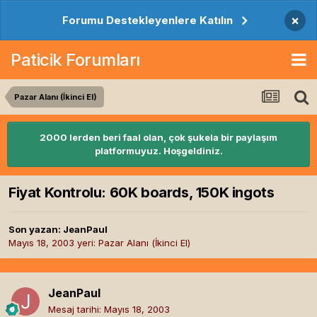
×
Forumu Destekleyenlere Katılın
Paticik Forumları
Pazar Alanı (İkinci El)
2000 lerden beri faal olan, çok şukela bir paylaşım
platformuyuz. Hoşgeldiniz.
Fiyat Kontrolu: 60K boards, 150K ingots
Son yazan:
JeanPaul
Mayıs 18, 2003
yeri:
Pazar Alanı (İkinci El)
JeanPaul
Mesaj tarihi:
Mayıs 18, 2003