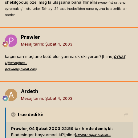
shekilçocuq özel msg la ulaşsana bana[hline]
İki ekonomist satranç
oynamak için otururlar. Tahtayı 24 saat inceledikten sonra oyunu beraberlik ilan
ederler.
Prawler
Mesaj tarihi:
Şubat 4, 2003
kaçırırsan maçlarıo kötü olur yannız ok ekliyorum?[hline]
OYNAT
Uğur'cuğum...
prawler@oynat.com
Ardeth
Mesaj tarihi:
Şubat 4, 2003
true
dedi ki:
Prawler, 04 Şubat 2003 22:59 tarihinde demiş ki:
Bladesinger başvurmadı ki?[hline]
OYNAT Uğur'cuğum...