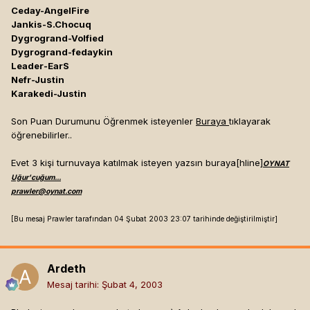
Ceday-AngelFire
Jankis-S.Chocuq
Dygrogrand-Volfied
Dygrogrand-fedaykin
Leader-EarS
Nefr-Justin
Karakedi-Justin
Son Puan Durumunu Öğrenmek isteyenler
Buraya
tıklayarak
öğrenebilirler..
Evet 3 kişi turnuvaya katılmak isteyen yazsın buraya[hline]
OYNAT
Uğur'cuğum...
prawler@oynat.com
[Bu mesaj Prawler tarafından 04 Şubat 2003 23:07 tarihinde değiştirilmiştir]
Ardeth
Mesaj tarihi:
Şubat 4, 2003