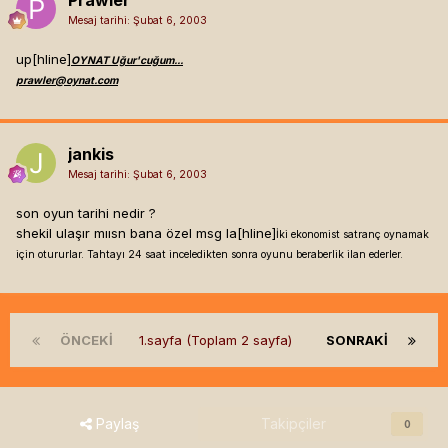
Mesaj tarihi:
Şubat 6, 2003
up[hline]
OYNAT Uğur'cuğum...
prawler@oynat.com
jankis
Mesaj tarihi:
Şubat 6, 2003
son oyun tarihi nedir ?
shekil ulaşır mıısn bana özel msg la[hline]
İki ekonomist satranç oynamak
için otururlar. Tahtayı 24 saat inceledikten sonra oyunu beraberlik ilan ederler.
ÖNCEKI
1.sayfa (Toplam 2 sayfa)
SONRAKI
Paylaş
Takipçiler
0