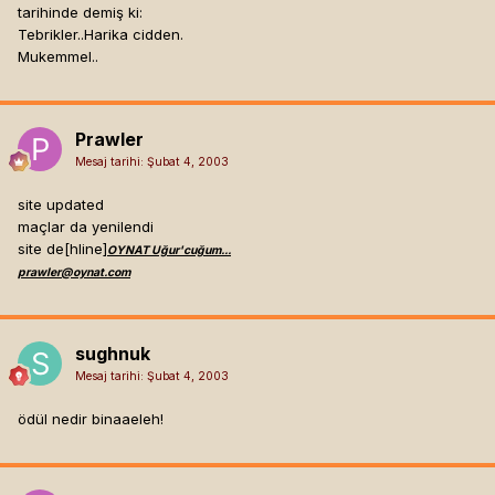
tarihinde demiş ki:
Tebrikler..Harika cidden.
Mukemmel..
Prawler
Mesaj tarihi:
Şubat 4, 2003
site updated
maçlar da yenilendi
site de[hline]
OYNAT Uğur'cuğum...
prawler@oynat.com
sughnuk
Mesaj tarihi:
Şubat 4, 2003
ödül nedir binaaeleh!