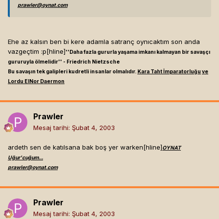
prawler@oynat.com
Ehe az kalsın ben bi kere adamla satranç oynıcaktım son anda
vazgeçtim :p[hline]
''Daha fazla gururla yaşama imkanı kalmayan bir savaşçı
gururuyla ölmelidir'' - Friedrich Nietzsche
Bu savaşın tek galipleri kudretli insanlar olmalıdır.
Kara Taht İmparatorluğu
ve
Lordu ElNor Daermon
Prawler
Mesaj tarihi:
Şubat 4, 2003
ardeth sen de katılsana bak boş yer warken[hline]
OYNAT
Uğur'cuğum...
prawler@oynat.com
Prawler
Mesaj tarihi:
Şubat 4, 2003