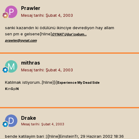
Prawler
Mesaj tarihi:
Şubat 4, 2003
sanki kazandın ki ödülünü ikinciye devrediyon hay allam
sen pm e gelsene[hline]
OYNAT Uğur'cuğum...
prawler@oynat.com
mithras
Mesaj tarihi:
Şubat 4, 2003
Katılmak istiyorum..[hline]
[i]
Experience My Dead Side
K
in
G
pi
N
Drake
Mesaj tarihi:
Şubat 4, 2003
bende katilayim bari :)[hline]
EinsteinTr, 29 Haziran 2002 18:36