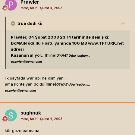
Prawler
Mesaj tarihi:
Şubat 4, 2003
true
dedi ki:
Prawler, 04 Şubat 2003 23:14 tarihinde demiş ki:
DoMAiN ödüllü Hostu yanında 100 MB www.TFTURK.net
adresi
Kazanan alıyor...
[hline]
OYNAT Uğur'cuğum...
prawler@oynat.com
ilk sayfada war abi ne diim yani..
ama kontejyan doldu[hline]
OYNAT Uğur'cuğum...
prawler@oynat.com
sughnuk
Mesaj tarihi:
Şubat 4, 2003
kör göze parmaaa..