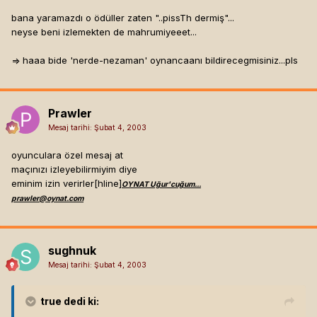
bana yaramazdı o ödüller zaten "..pissTh dermiş"...
neyse beni izlemekten de mahrumiyeeet...
=> haaa bide 'nerde-nezaman' oynancaanı bildirecegmisiniz...pls
Prawler
Mesaj tarihi:
Şubat 4, 2003
oyunculara özel mesaj at
maçınızı izleyebilirmiyim diye
eminim izin verirler[hline]
OYNAT Uğur'cuğum...
prawler@oynat.com
sughnuk
Mesaj tarihi:
Şubat 4, 2003
true
dedi ki: