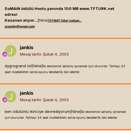
DoMAiN ödüllü Hostu yanında 100 MB www.TFTURK.net
adresi
Kazanan alıyor...
[hline]
OYNAT Uğur'cuğum...
prawler@oynat.com
jankis
Mesaj tarihi:
Şubat 4, 2003
dygrogrand lol[hline]
İki ekonomist satranç oynamak için otururlar. Tahtayı 24
saat inceledikten sonra oyunu beraberlik ilan ederler.
jankis
Mesaj tarihi:
Şubat 4, 2003
ben ödülümü ikinciye devrediyorum[hline]
İki ekonomist satranç oynamak
için otururlar. Tahtayı 24 saat inceledikten sonra oyunu beraberlik ilan ederler.