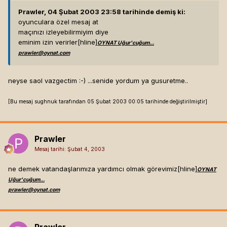
Prawler, 04 Şubat 2003 23:58 tarihinde demiş ki:
oyunculara özel mesaj at
maçınızı izleyebilirmiyim diye
eminim izin verirler[hline]
OYNAT Uğur'cuğum...
prawler@oynat.com
neyse saol vazgectim :-) ...senide yordum ya gusuretme..
[Bu mesaj sughnuk tarafından 05 Şubat 2003 00:05 tarihinde değiştirilmiştir]
Prawler
Mesaj tarihi:
Şubat 4, 2003
ne demek vatandaşlarımıza yardımcı olmak görevimiz[hline]
OYNAT
Uğur'cuğum...
prawler@oynat.com
Prawler