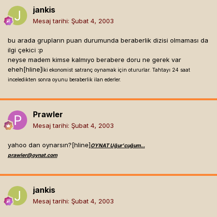
jankis
Mesaj tarihi:
Şubat 4, 2003
bu arada grupların puan durumunda beraberlik dizisi olmaması da
ilgi çekici :p
neyse madem kimse kalmıyo berabere doru ne gerek var
eheh[hline]
İki ekonomist satranç oynamak için otururlar. Tahtayı 24 saat
inceledikten sonra oyunu beraberlik ilan ederler.
Prawler
Mesaj tarihi:
Şubat 4, 2003
yahoo dan oynarsın?[hline]
OYNAT Uğur'cuğum...
prawler@oynat.com
jankis
Mesaj tarihi:
Şubat 4, 2003