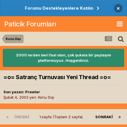
×
Forumu Destekleyenlere Katılın
Paticik Forumları
Konu Dışı
2000 lerden beri faal olan, çok şukela bir paylaşım
platformuyuz. Hoşgeldiniz.
=o= Satranç Turnuvası Yeni Thread =o=
Son yazan:
Prawler
Şubat 4, 2003
yeri:
Konu Dışı
ÖNCEKI
1.sayfa (Toplam 2 sayfa)
SONRAKI