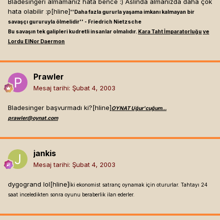
Bladesingerı almamanız hata bence :) Aslında almanızda daha çok
hata olabilir :p[hline]
''Daha fazla gururla yaşama imkanı kalmayan bir
savaşçı gururuyla ölmelidir'' - Friedrich Nietzsche
Bu savaşın tek galipleri kudretli insanlar olmalıdır.
Kara Taht İmparatorluğu
ve
Lordu ElNor Daermon
Prawler
Mesaj tarihi:
Şubat 4, 2003
Bladesinger başvurmadı ki?[hline]
OYNAT Uğur'cuğum...
prawler@oynat.com
jankis
Mesaj tarihi:
Şubat 4, 2003
dygogrand lol[hline]
İki ekonomist satranç oynamak için otururlar. Tahtayı 24
saat inceledikten sonra oyunu beraberlik ilan ederler.