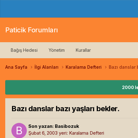
Paticik Forumları
Bağış Hedesi
Yönetim
Kurallar
Ana Sayfa
İlgi Alanları
Karalama Defteri
Bazı danslar b
2000 le
Bazı danslar bazı yaşları bekler.
Son yazan:
Basibozuk
Şubat 6, 2003
yeri:
Karalama Defteri