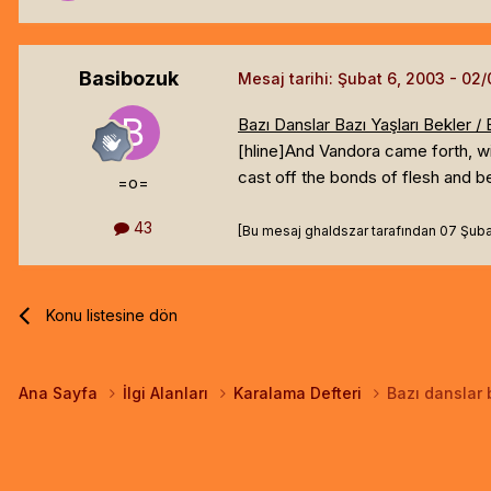
Basibozuk
Mesaj tarihi:
Şubat 6, 2003
Bazı Danslar Bazı Yaşları Bekler 
[hline]
And Vandora came forth, wit
cast off the bonds of flesh and b
=o=
43
[Bu mesaj ghaldszar tarafından 07 Şubat 
Konu listesine dön
Ana Sayfa
İlgi Alanları
Karalama Defteri
Bazı danslar b