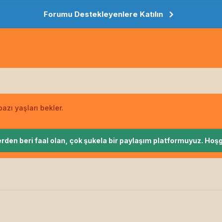
Forumu Destekleyenlere Katılın
azı yaşları bekler.
rden beri faal olan, çok şukela bir paylaşım platformuyuz. Hoşg