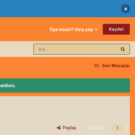
×
Kaydol
Üye misin? Giriş yap
Son Mesajlar
eldiniz.
Paylaş
Takipçiler
0