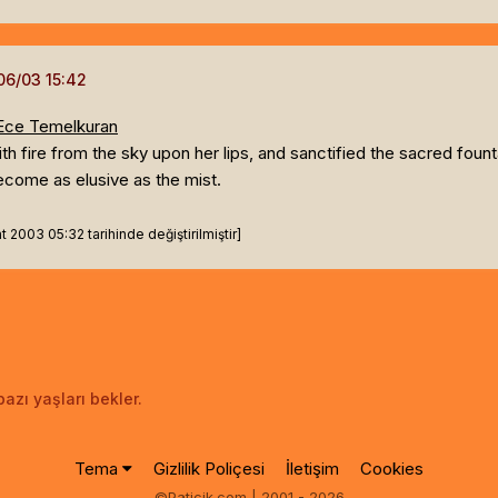
/ Ece Temelkuran
h fire from the sky upon her lips, and sanctified the sacred fount
ecome as elusive as the mist.
2003 05:32 tarihinde değiştirilmiştir]
azı yaşları bekler.
Tema
Gizlilik Poliçesi
İletişim
Cookies
©Paticik.com | 2001 - 2026