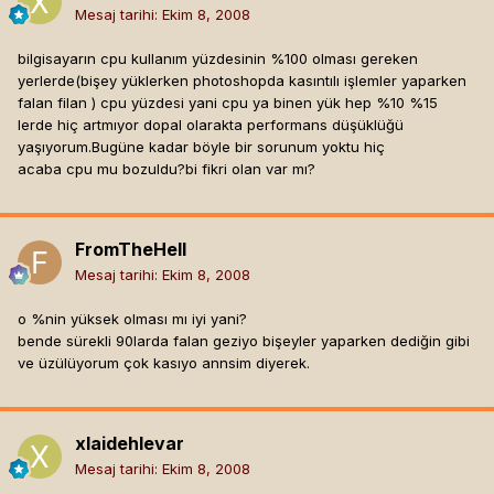
Mesaj tarihi:
Ekim 8, 2008
bilgisayarın cpu kullanım yüzdesinin %100 olması gereken
yerlerde(bişey yüklerken photoshopda kasıntılı işlemler yaparken
falan filan ) cpu yüzdesi yani cpu ya binen yük hep %10 %15
lerde hiç artmıyor dopal olarakta performans düşüklüğü
yaşıyorum.Bugüne kadar böyle bir sorunum yoktu hiç
acaba cpu mu bozuldu?bi fikri olan var mı?
FromTheHell
Mesaj tarihi:
Ekim 8, 2008
o %nin yüksek olması mı iyi yani?
bende sürekli 90larda falan geziyo bişeyler yaparken dediğin gibi
ve üzülüyorum çok kasıyo annsim diyerek.
xlaidehlevar
Mesaj tarihi:
Ekim 8, 2008