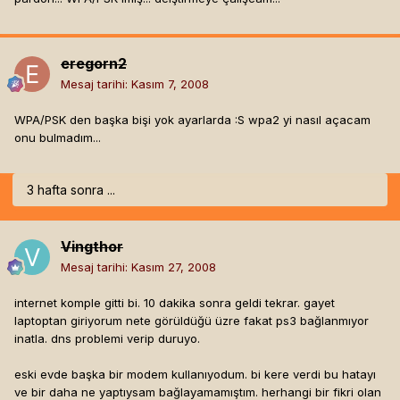
eregorn2
Mesaj tarihi:
Kasım 7, 2008
WPA/PSK den başka bişi yok ayarlarda :S wpa2 yi nasıl açacam
onu bulmadım...
3 hafta sonra ...
Vingthor
Mesaj tarihi:
Kasım 27, 2008
internet komple gitti bi. 10 dakika sonra geldi tekrar. gayet
laptoptan giriyorum nete görüldüğü üzre fakat ps3 bağlanmıyor
inatla. dns problemi verip duruyo.
eski evde başka bir modem kullanıyodum. bi kere verdi bu hatayı
ve bir daha ne yaptıysam bağlayamamıştım. herhangi bir fikri olan