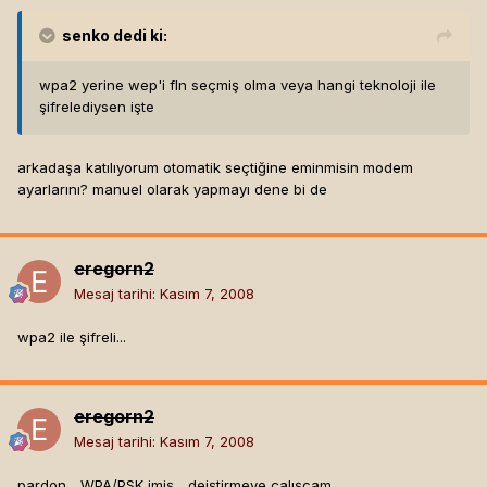
senko
dedi ki:
wpa2 yerine wep'i fln seçmiş olma veya hangi teknoloji ile
şifrelediysen işte
arkadaşa katılıyorum otomatik seçtiğine eminmisin modem
ayarlarını? manuel olarak yapmayı dene bi de
eregorn2
Mesaj tarihi:
Kasım 7, 2008
wpa2 ile şifreli...
eregorn2
Mesaj tarihi:
Kasım 7, 2008
pardon... WPA/PSK imiş... deiştirmeye çalışcam...