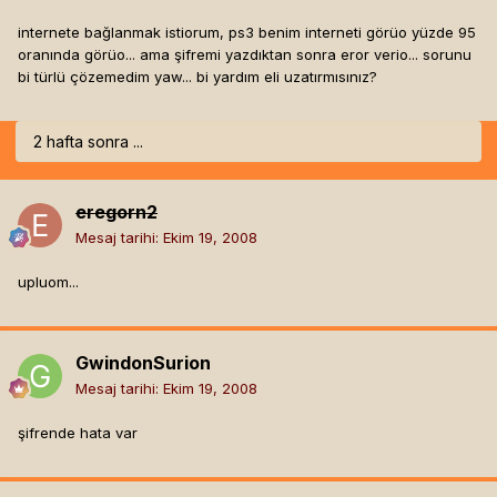
internete bağlanmak istiorum, ps3 benim interneti görüo yüzde 95
oranında görüo... ama şifremi yazdıktan sonra eror verio... sorunu
bi türlü çözemedim yaw... bi yardım eli uzatırmısınız?
2 hafta sonra ...
eregorn2
Mesaj tarihi:
Ekim 19, 2008
upluom...
GwindonSurion
Mesaj tarihi:
Ekim 19, 2008
şifrende hata var