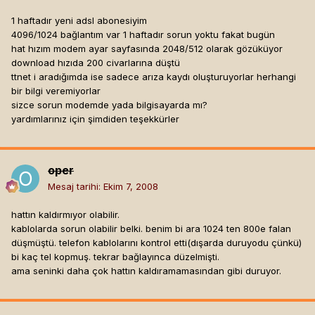
1 haftadır yeni adsl abonesiyim
4096/1024 bağlantım var 1 haftadır sorun yoktu fakat bugün
hat hızım modem ayar sayfasında 2048/512 olarak gözüküyor
download hızıda 200 civarlarına düştü
ttnet i aradığımda ise sadece arıza kaydı oluşturuyorlar herhangi
bir bilgi veremiyorlar
sizce sorun modemde yada bilgisayarda mı?
yardımlarınız için şimdiden teşekkürler
oper
Mesaj tarihi:
Ekim 7, 2008
hattın kaldırmıyor olabilir.
kablolarda sorun olabilir belki. benim bi ara 1024 ten 800e falan
düşmüştü. telefon kablolarını kontrol etti(dışarda duruyodu çünkü)
bi kaç tel kopmuş. tekrar bağlayınca düzelmişti.
ama seninki daha çok hattın kaldıramamasından gibi duruyor.