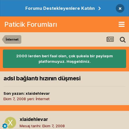
×
Forumu Destekleyenlere Katılın
Paticik Forumları
İnternet
2000 lerden beri faal olan, çok şukela bir paylaşım
platformuyuz. Hoşgeldiniz.
adsl bağlantı hızının düşmesi
Son yazan:
xlaidehlevar
Ekim 7, 2008
yeri:
İnternet
xlaidehlevar
Mesaj tarihi:
Ekim 7, 2008