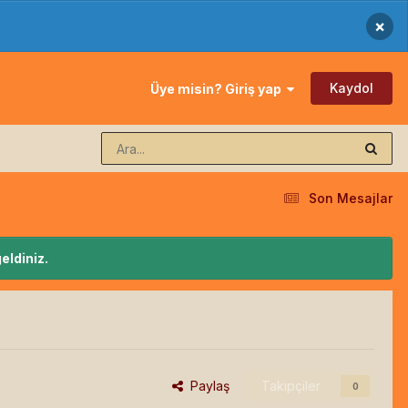
×
Kaydol
Üye misin? Giriş yap
Son Mesajlar
eldiniz.
Paylaş
Takipçiler
0