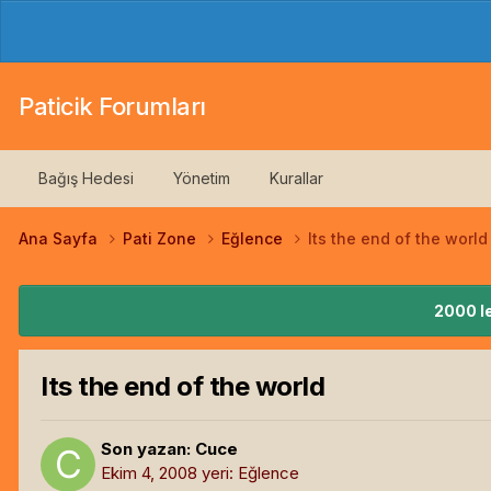
Paticik Forumları
Bağış Hedesi
Yönetim
Kurallar
Ana Sayfa
Pati Zone
Eğlence
Its the end of the world
2000 le
Its the end of the world
Son yazan:
Cuce
Ekim 4, 2008
yeri:
Eğlence