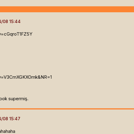
?v=cGqroT1FZ5Y
ch?v=V3CmXGKXOmk&NR=1
oook supermiş.
ahahaha