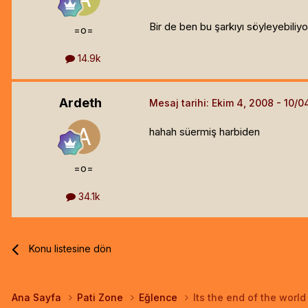
Bir de ben bu şarkıyı söyleyebiliy
=o=
14.9k
Ardeth
Mesaj tarihi:
Ekim 4, 2008
hahah süermiş harbiden
=o=
34.1k
Konu listesine dön
Ana Sayfa
Pati Zone
Eğlence
Its the end of the world