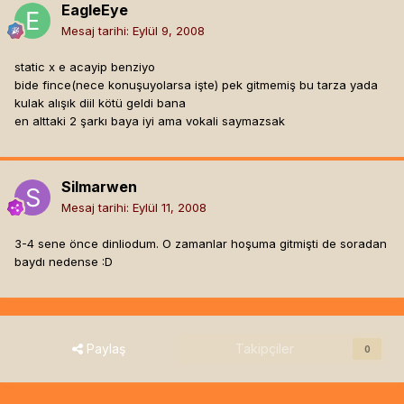
EagleEye
Mesaj tarihi:
Eylül 9, 2008
static x e acayip benziyo
bide fince(nece konuşuyolarsa işte) pek gitmemiş bu tarza yada
kulak alışık diil kötü geldi bana
en alttaki 2 şarkı baya iyi ama vokali saymazsak
Silmarwen
Mesaj tarihi:
Eylül 11, 2008
3-4 sene önce dinliodum. O zamanlar hoşuma gitmişti de soradan
baydı nedense :D
Paylaş
Takipçiler
0