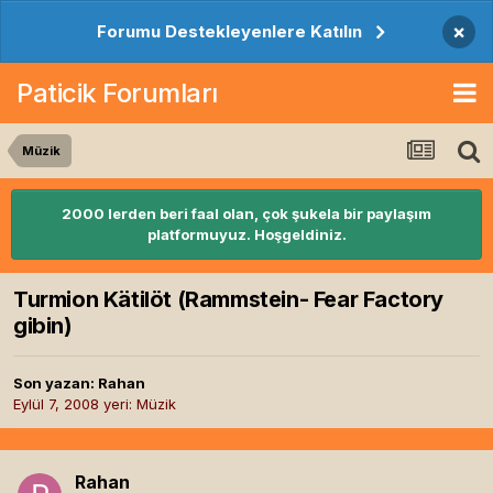
×
Forumu Destekleyenlere Katılın
Paticik Forumları
Müzik
2000 lerden beri faal olan, çok şukela bir paylaşım
platformuyuz. Hoşgeldiniz.
Turmion Kätilöt (Rammstein- Fear Factory
gibin)
Son yazan:
Rahan
Eylül 7, 2008
yeri:
Müzik
Rahan