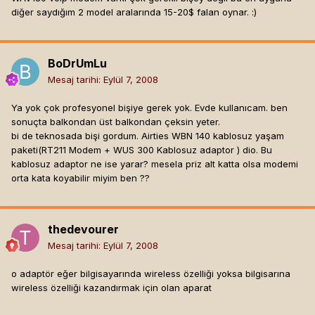
diğer saydığım 2 model aralarında 15-20$ falan oynar. :)
BoDrUmLu
Mesaj tarihi:
Eylül 7, 2008
Ya yok çok profesyonel bişiye gerek yok. Evde kullanıcam. ben
sonuçta balkondan üst balkondan çeksin yeter.
bi de teknosada bişi gordum. Airties WBN 140 kablosuz yaşam
paketi(RT211 Modem + WUS 300 Kablosuz adaptor ) dio. Bu
kablosuz adaptor ne ise yarar? mesela priz alt katta olsa modemi
orta kata koyabilir miyim ben ??
thedevourer
Mesaj tarihi:
Eylül 7, 2008
o adaptör eğer bilgisayarında wireless özelliği yoksa bilgisarına
wireless özelliği kazandırmak için olan aparat