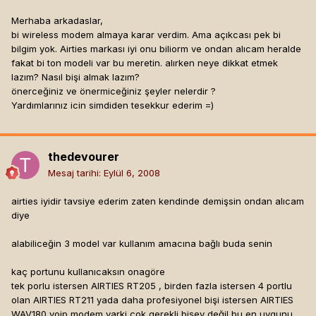
Merhaba arkadaslar,
bi wireless modem almaya karar verdim. Ama açıkcası pek bi
bilgim yok. Airties markası iyi onu biliorm ve ondan alıcam heralde
fakat bi ton modeli var bu meretin. alırken neye dikkat etmek
lazım? Nasıl bişi almak lazım?
önerceğiniz ve önermiceğiniz şeyler nelerdir ?
Yardımlarınız icin simdiden tesekkur ederim =)
thedevourer
Mesaj tarihi:
Eylül 6, 2008
airties iyidir tavsiye ederim zaten kendinde demişsin ondan alıcam
diye
alabiliceğin 3 model var kullanım amacına bağlı buda senin
kaç portunu kullanıcaksın onagöre
tek porlu istersen AIRTIES RT205 , birden fazla istersen 4 portlu
olan AIRTIES RT211 yada daha profesiyonel bişi istersen AIRTIES
WAV180 voip modem varki çok gerekli bişey değil bu en uygunu