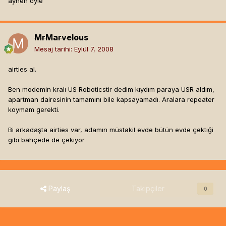
aynen öyle
MrMarvelous
Mesaj tarihi:
Eylül 7, 2008
airties al.
Ben modemin kralı US Roboticstir dedim kıydım paraya USR aldım,
apartman dairesinin tamamını bile kapsayamadı. Aralara repeater
koymam gerekti.
Bi arkadaşta airties var, adamın müstakil evde bütün evde çektiği
gibi bahçede de çekiyor
Paylaş
Takipçiler
0