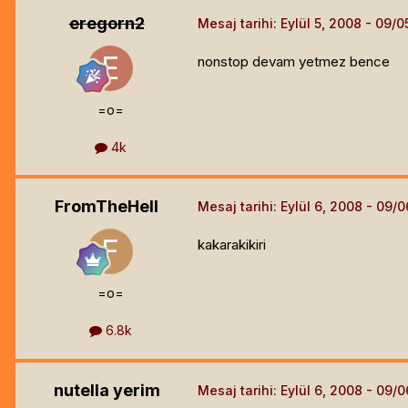
eregorn2
Mesaj tarihi:
Eylül 5, 2008
nonstop devam yetmez bence
=o=
4k
FromTheHell
Mesaj tarihi:
Eylül 6, 2008
kakarakikiri
=o=
6.8k
nutella yerim
Mesaj tarihi:
Eylül 6, 2008