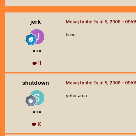
jerk
Mesaj tarihi:
Eylül 5, 2008
hühü
=o=
11
shutdown
Mesaj tarihi:
Eylül 5, 2008
yeter ama
=o=
10