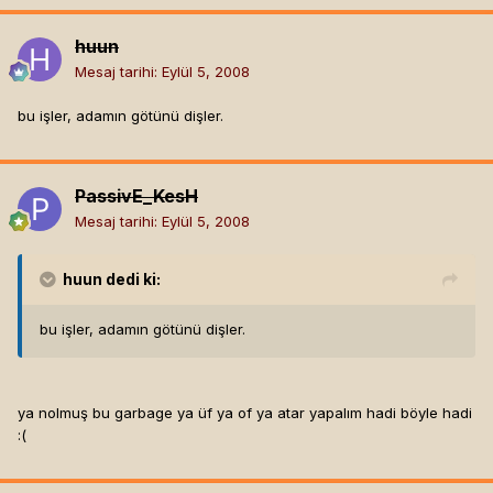
huun
Mesaj tarihi:
Eylül 5, 2008
bu işler, adamın götünü dişler.
PassivE_KesH
Mesaj tarihi:
Eylül 5, 2008
huun
dedi ki:
bu işler, adamın götünü dişler.
ya nolmuş bu garbage ya üf ya of ya atar yapalım hadi böyle hadi
:(