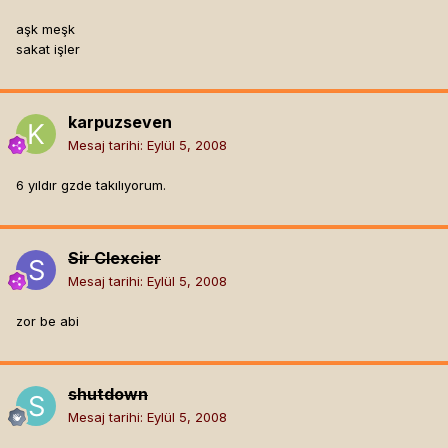
aşk meşk
sakat işler
karpuzseven
Mesaj tarihi:
Eylül 5, 2008
6 yıldır gzde takılıyorum.
Sir Clexcier
Mesaj tarihi:
Eylül 5, 2008
zor be abi
shutdown
Mesaj tarihi:
Eylül 5, 2008