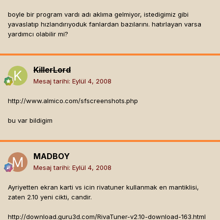
boyle bir program vardı adı aklıma gelmiyor, istedigimiz gibi
yavaslatıp hızlandırıyoduk fanlardan bazılarını. hatırlayan varsa
yardımcı olabilir mi?
KillerLord
Mesaj tarihi:
Eylül 4, 2008
http://www.almico.com/sfscreenshots.php
bu var bildigim
MADBOY
Mesaj tarihi:
Eylül 4, 2008
Ayriyetten ekran karti vs icin rivatuner kullanmak en mantiklisi,
zaten 2.10 yeni cikti, candir.
http://download.guru3d.com/RivaTuner-v2.10-download-163.html