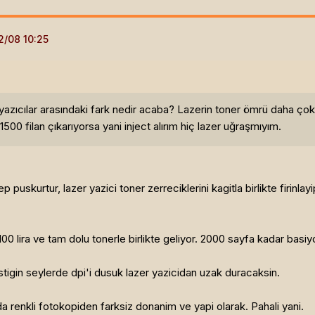
yazıcılar arasındaki fark nedir acaba? Lazerin toner ömrü daha çok d
500 filan çıkarıyorsa yani inject alırım hiç lazer uğraşmıyım.
p puskurtur, lazer yazici toner zerreciklerini kagitla birlikte firinla
0 lira ve tam dolu tonerle birlikte geliyor. 2000 sayfa kadar basiy
tigin seylerde dpi'i dusuk lazer yazicidan uzak duracaksin.
da renkli fotokopiden farksiz donanim ve yapi olarak. Pahali yani.