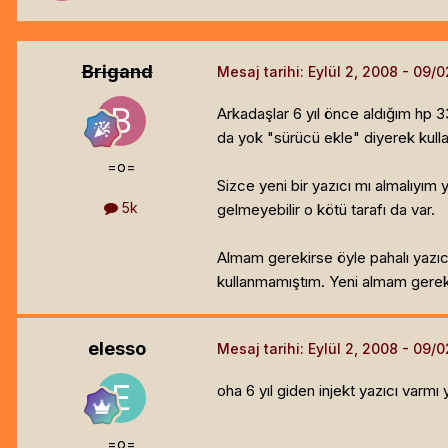
Brigand
Mesaj tarihi:
Eylül 2, 2008
Arkadaşlar 6 yıl önce aldığım hp 33
da yok "sürücü ekle" diyerek kul
=o=
Sizce yeni bir yazıcı mı almalıyım 
5k
gelmeyebilir o kötü tarafı da var.
Almam gerekirse öyle pahalı yazıcı
kullanmamıştım. Yeni almam gereki
elesso
Mesaj tarihi:
Eylül 2, 2008
oha 6 yıl giden injekt yazıcı varmı
=o=