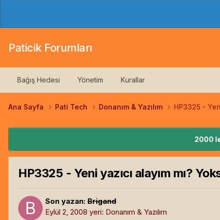
Paticik Forumları
Bağış Hedesi
Yönetim
Kurallar
Ana Sayfa
Pati Tech
Donanım & Yazılım
HP3325 - Yen
2000 le
HP3325 - Yeni yazıcı alayım mı? Yok
Son yazan:
Brigand
Eylül 2, 2008
yeri:
Donanım & Yazılım