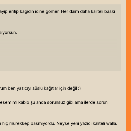
nlayip eritip kagidin icine gomer. Her daim daha kaliteli baski
siyorsun.
.
m ben yazıcıyı süslü kağıtlar için değil :)
stesem mi kablo şu anda sorunsuz gibi ama ilerde sorun
a hiç mürekkep basmıyordu. Neyse yeni yazıcı kaliteli walla.