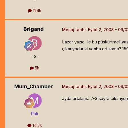
11.4k
Brigand
Mesaj tarihi:
Eylül 2, 2008
Lazer yazıcı ile bu püskürtmeli yaz
çıkarıyodur ki acaba ortalama? 1500
=o=
5k
Mum_Chamber
Mesaj tarihi:
Eylül 2, 2008
ayda ortalama 2-3 sayfa cikariyors
Pati
14.5k