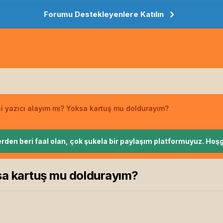
Forumu Destekleyenlere Katılın
i yazıcı alayım mı? Yoksa kartuş mu doldurayım?
rden beri faal olan, çok şukela bir paylaşım platformuyuz. Hoşg
sa kartuş mu doldurayım?