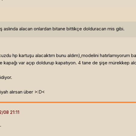
uş aslında alacan onlardan bitane bittikçe dolduracan mis gibi.
zdu hp kartuşu alacaktım bunu aldım),modelini hatırlamıyorum bak
e kapağı var açıp doldurup kapatıyon. 4 tane de şişe mürekkep aldım
diyor.
siyah alırsan über >:D<
.