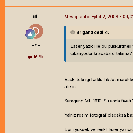
di
Mesaj tarihi:
Eylül 2, 2008
Brigand
dedi ki:
=o=
Lazer yazıcı ile bu püskürtmeli 
çıkarıyodur ki acaba ortalama? 1
16.6k
Baski teknigi farkli. InkJet murekke
alirsin.
Samgung ML-1610. Su anda fiyati 10
Yalniz resim fotograf olacaksa bas
Dpi'i yuksek ve renkli lazer yazici