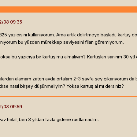
25 yazıcısını kullanıyorum. Ama artık delirtmeye başladı, kartuş dol
lanıyorum bu yüzden mürekkep seviyesini filan göremiyorum.
yoksa bu yazıcıya bir kartuş mu almalıyım? Kartuşları sanırım 30 ytl c
lardan alamam zaten ayda ortalam 2-3 sayfa şey çıkarıyorum da bu s
rse nasıl birşey düşünmeliyim? Yoksa kartuş al mı dersiniz?
 yav helal, ben 3 yıldan fazla gidene rastlamadım.