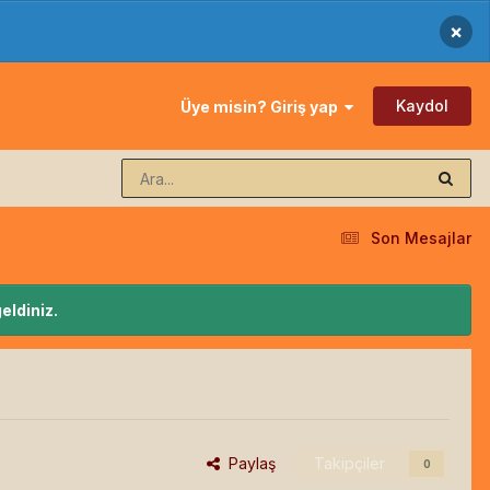
×
Kaydol
Üye misin? Giriş yap
Son Mesajlar
eldiniz.
Paylaş
Takipçiler
0