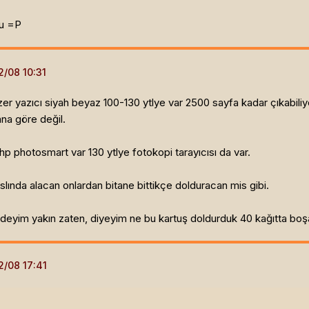
du =P
r yazıcı siyah beyaz 100-130 ytlye var 2500 sayfa kadar çıkabiliyomu
na göre değil.
hp photosmart var 130 ytlye fotokopi tarayıcısı da var.
aslında alacan onlardan bitane bittikçe dolduracan mis gibi.
eyim yakın zaten, diyeyim ne bu kartuş doldurduk 40 kağıtta boşa