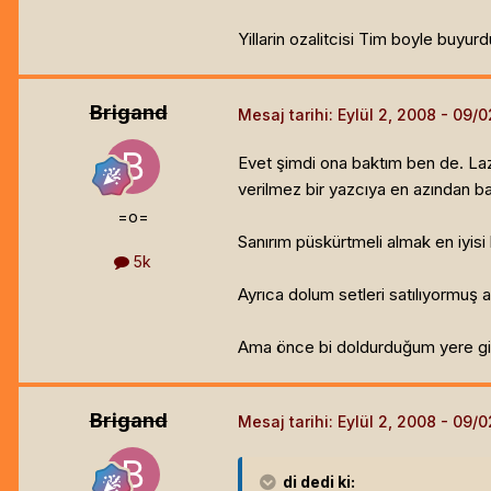
Yillarin ozalitcisi Tim boyle buyur
Brigand
Mesaj tarihi:
Eylül 2, 2008
Evet şimdi ona baktım ben de. Laze
verilmez bir yazcıya en azından ba
=o=
Sanırım püskürtmeli almak en iyisi 
5k
Ayrıca dolum setleri satılıyormuş 
Ama önce bi doldurduğum yere gid
Brigand
Mesaj tarihi:
Eylül 2, 2008
di
dedi ki: