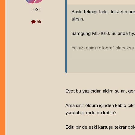
=o=
Baski teknigi farkli. InkJet mure
alirsin.
5k
Samgung ML-1610. Su anda fiyati
Yalniz resim fotograf olacaksa 
Dpi'i yuksek ve renkli lazer yaz
Yillarin ozalitcisi Tim boyle bu
Evet bu yazıcıdan aldım şu an, gerç
Ama sinir oldum içinden kablo çık
yaratabilir mi ki bu kablo?
Edit: bir de eski kartuşu tekrar d