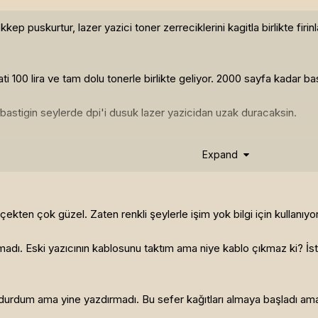
kkep puskurtur, lazer yazici toner zerreciklerini kagitla birlikte firi
 100 lira ve tam dolu tonerle birlikte geliyor. 2000 sayfa kadar ba
bastigin seylerde dpi'i dusuk lazer yazicidan uzak duracaksin.
icida renkli fotokopiden farksiz donanim ve yapi olarak. Pahali yani
Expand
yurdu =P
ekten çok güzel. Zaten renkli şeylerle işim yok bilgi için kullanıyoru
madı. Eski yazıcının kablosunu taktım ama niye kablo çıkmaz ki? İ
oldurdum ama yine yazdırmadı. Bu sefer kağıtları almaya başladı am