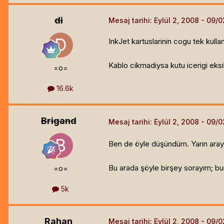
di
Mesaj tarihi:
Eylül 2, 2008
InkJet kartuslarinin cogu tek kulla
Kablo cikmadiysa kutu icerigi eksik
=o=
16.6k
Brigand
Mesaj tarihi:
Eylül 2, 2008
Ben de öyle düşündüm. Yarın aray
Bu arada şöyle birşey sorayım; bu
=o=
5k
Rahan
Mesaj tarihi:
Eylül 2, 2008