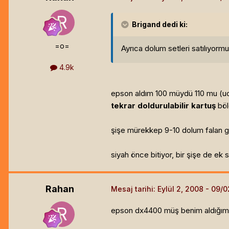
Brigand
dedi ki:
=o=
Ayrıca dolum setleri satılıyorm
4.9k
epson aldım 100 müydü 110 mu (ucu
tekrar doldurulabilir kartuş
böl
şişe mürekkep 9-10 dolum falan gi
siyah önce bitiyor, bir şişe de ek 
Rahan
Mesaj tarihi:
Eylül 2, 2008
epson dx4400 müş benim aldığım