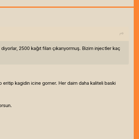
iyorlar, 2500 kağıt filan çıkarıyormuş. Bizim injectler kaç
yip eritip kagidin icine gomer. Her daim daha kaliteli baski
orsun.