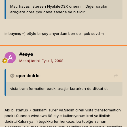
Mac havası istersen
FlyakiteOSX
öneririm. Diğer sayılan
araçlara göre çok daha sadece ve hızlıdır.
imbaymış =) böyle birşey arıyordum ben de.. çok sevdim
Atoyo
Mesaj tarihi:
Eylül 1, 2008
oper
dedi ki:
vista transformation pack. araştır kurarken de dikkat et.
Abi bi startup 7 dakkamı sürer ya.Sildim direk vista transformation
pack'i.Suanda windows 98 style kullanıyorum kral ya.Illallah
dedirtti.Kalsın ya : ) teşekkürler herkeze, bu topiğe zaman