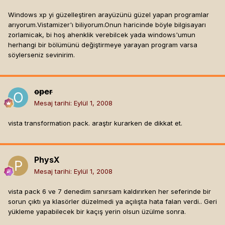
Windows xp yi güzelleştiren arayüzünü güzel yapan programlar
arıyorum.Vistamizer'ı biliyorum.Onun haricinde böyle bilgisayarı
zorlamicak, bi hoş ahenklik verebilcek yada windows'umun
herhangi bir bölümünü değiştirmeye yarayan program varsa
söylerseniz sevinirim.
oper
Mesaj tarihi:
Eylül 1, 2008
vista transformation pack. araştır kurarken de dikkat et.
PhysX
Mesaj tarihi:
Eylül 1, 2008
vista pack 6 ve 7 denedim sanırsam kaldırırken her seferinde bir
sorun çıktı ya klasörler düzelmedi ya açılışta hata falan verdi.. Geri
yükleme yapabilecek bir kaçış yerin olsun üzülme sonra.