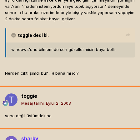
ayırdıkları için.Birde askerden yeni geldiğim için maymun iştahlığım
var.Yani "madem istemiyordun niye topik açıyorsun" demeyinde
sonra : ) bu aralar üzerimde böyle bişey var.Ne yaparsam yapayim
2 dakka sonra felaket bayıcı geliyor.
toggie
dedi ki:
windows'unu bilmem de sen güzellesmisin baya belli.
Nerden cıktı şimdi bu? : )) bana mı idi?
toggie
Mesaj tarihi:
Eylül 2, 2008
sana değil üstümdekine
sharky