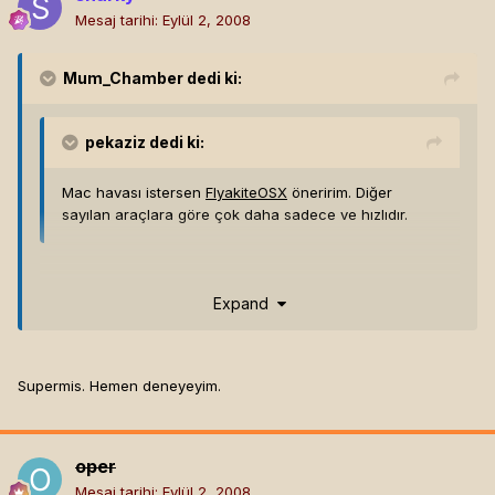
Mesaj tarihi:
Eylül 2, 2008
Mum_Chamber
dedi ki:
pekaziz
dedi ki:
Mac havası istersen
FlyakiteOSX
öneririm. Diğer
sayılan araçlara göre çok daha sadece ve hızlıdır.
imbaymış =) böyle birşey arıyordum ben de.. çok sevdim
Expand
Supermis. Hemen deneyeyim.
oper
Mesaj tarihi:
Eylül 2, 2008