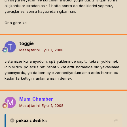
En başta heyecan ve kurcalama isteği yoğundur. 2-3 gün sonra
alışkanlıklar sıradanlaşır. 1 hafta sonra da dediklerini yapmaz,
yavaşlar vs. sonra hayatından çıkarırsın.
Ona göre xd
toggie
Mesaj tarihi:
Eylül 1, 2008
vistamizer kullanıyodum, sp3 yuklenince sapıttı. tekrar yuklemek
icin sildim. pc acılıs hızı rahat 2 kat arttı. normalde hic yavaslama
yapmıyordu, ya da ben oyle zannediyodum ama acılıs hızının bu
kadar farkettigini anlamamısım demek.
Mum_Chamber
Mesaj tarihi:
Eylül 1, 2008
pekaziz
dedi ki: