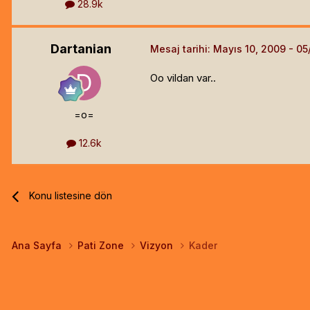
28.9k
Dartanian
Mesaj tarihi:
Mayıs 10, 2009
Oo vildan var..
=o=
12.6k
Konu listesine dön
Ana Sayfa
Pati Zone
Vizyon
Kader