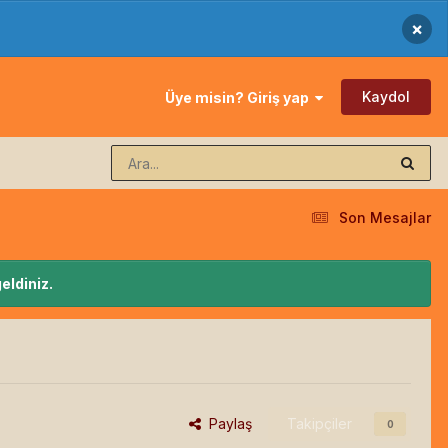
×
Kaydol
Üye misin? Giriş yap
Son Mesajlar
eldiniz.
Paylaş
Takipçiler
0