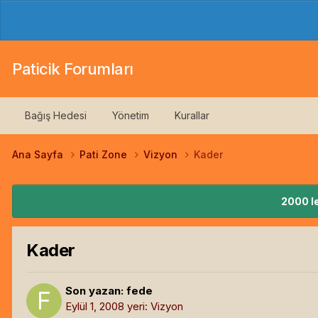
Paticik Forumları
Bağış Hedesi
Yönetim
Kurallar
Ana Sayfa
Pati Zone
Vizyon
Kader
2000 le
Kader
Son yazan:
fede
Eylül 1, 2008
yeri:
Vizyon