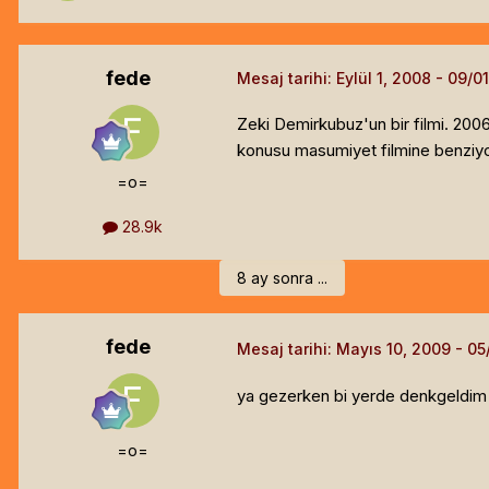
fede
Mesaj tarihi:
Eylül 1, 2008
Zeki Demirkubuz'un bir filmi. 2006
konusu masumiyet filmine benziyor 
=o=
28.9k
8 ay sonra ...
fede
Mesaj tarihi:
Mayıs 10, 2009
ya gezerken bi yerde denkgeldim 
=o=