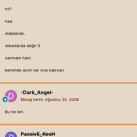
hö?
haa
olabilerde..
okkadarda değil :S
sanmam hani.
benimde acım var ona kalırsan
-Dark_Angel-
Mesaj tarihi:
Ağustos 30, 2008
Bu ne len.
PassivE_KesH