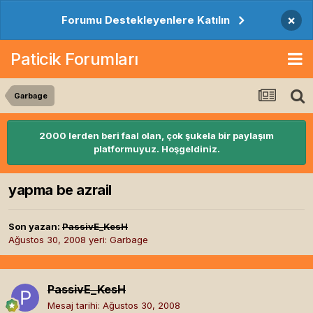
×
Forumu Destekleyenlere Katılın
Paticik Forumları
Garbage
2000 lerden beri faal olan, çok şukela bir paylaşım
platformuyuz. Hoşgeldiniz.
yapma be azrail
Son yazan:
PassivE_KesH
Ağustos 30, 2008
yeri:
Garbage
PassivE_KesH
Mesaj tarihi:
Ağustos 30, 2008