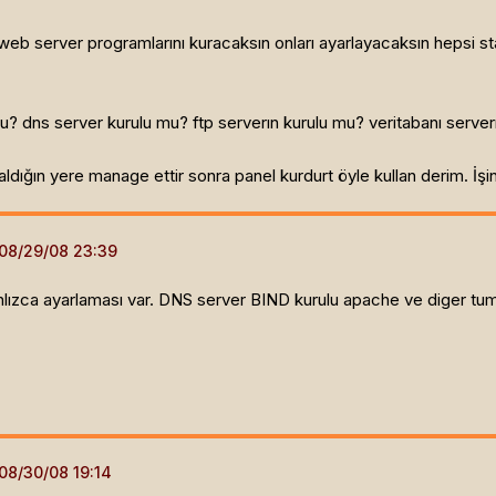
eb server programlarını kuracaksın onları ayarlayacaksın hepsi sta
? dns server kurulu mu? ftp serverın kurulu mu? veritabanı server
aldığın yere manage ettir sonra panel kurdurt öyle kullan derim. İ
nlızca ayarlaması var. DNS server BIND kurulu apache ve diger tum 