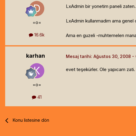
LxAdmin bir yonetim paneli zaten.
LxAdmin kullanmadim ama genel ol
=o=
16.6k
Ama en guzeli -muhtemelen manage
karhan
Mesaj tarihi:
Ağustos 30, 2008
evet teşekürler. Ole yapıcam zati.
=o=
41
Konu listesine dön