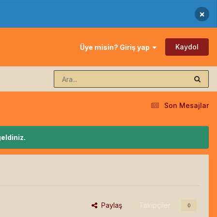
×
Kaydol
Üye misin? Giriş yap
Son Mesajlar
eldiniz.
Paylaş
Takipçiler
0