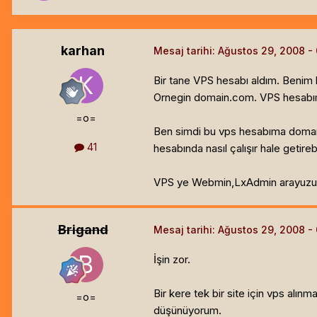
karhan
Mesaj tarihi:
Ağustos 29, 2008
Bir tane VPS hesabı aldım. Benim
Ornegin domain.com. VPS hesabımd
=o=
Ben simdi bu vps hesabıma doman
41
hesabında nasıl çalışır hale getir
VPS ye Webmin,LxAdmin arayuzu i
Brigand
Mesaj tarihi:
Ağustos 29, 2008
İşin zor.
Bir kere tek bir site için vps alın
=o=
düşünüyorum.