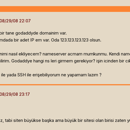
 bir tane godaddyde domainim var.
ada bir adet IP em var. Oda 123.123.123.123 olsun.
imi nasıl ekliyecem? nameserver acmam mumkunmu. Kendi nameser
ebilirim. Godaddye hangi ns leri girmem gerekiyor? işin icinden bir 
le yada SSH ile erişebiliyorum ne yapamam lazım ?
maz, tabi siten büyükse başka ama büyük bir sitesi olan birisi zaten y