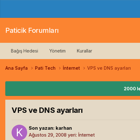
Paticik Forumları
Bağış Hedesi
Yönetim
Kurallar
Ana Sayfa
Pati Tech
İnternet
VPS ve DNS ayarları
2000 le
VPS ve DNS ayarları
Son yazan:
karhan
Ağustos 29, 2008
yeri:
İnternet