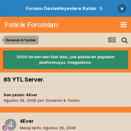
×
Forumu Destekleyenlere Katılın
Paticik Forumları
Donanım & Yazılım
2000 lerden beri faal olan, çok şukela bir paylaşım
platformuyuz. Hoşgeldiniz.
65 YTL Server.
Son yazan:
4Ever
Ağustos 28, 2008
yeri:
Donanım & Yazılım
4Ever
Mesaj tarihi:
Ağustos 28, 2008