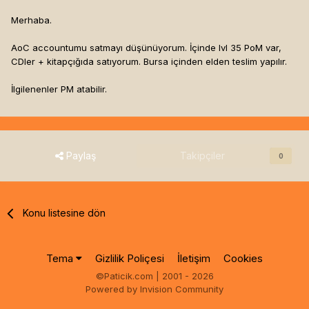
Merhaba.
AoC accountumu satmayı düşünüyorum. İçinde lvl 35 PoM var,
CDler + kitapçığıda satıyorum. Bursa içinden elden teslim yapılır.
İlgilenenler PM atabilir.
Paylaş
Takipçiler
0
Konu listesine dön
Tema
Gizlilik Poliçesi
İletişim
Cookies
©Paticik.com | 2001 - 2026
Powered by Invision Community