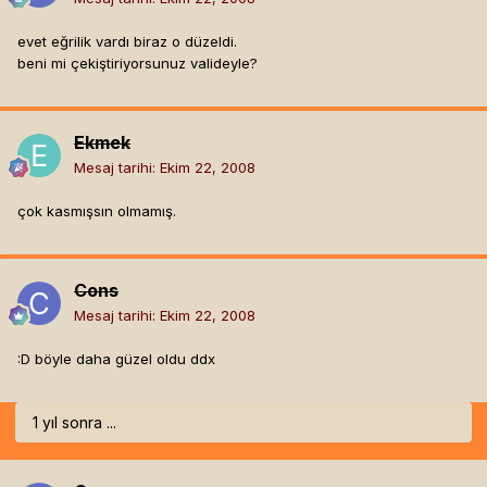
evet eğrilik vardı biraz o düzeldi.
beni mi çekiştiriyorsunuz valideyle?
Ekmek
Mesaj tarihi:
Ekim 22, 2008
çok kasmışsın olmamış.
Cons
Mesaj tarihi:
Ekim 22, 2008
:D böyle daha güzel oldu ddx
1 yıl sonra ...