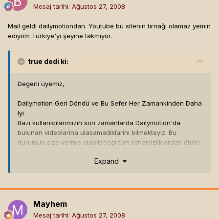
Mesaj tarihi:
Ağustos 27, 2008
Mail geldi dailymotiondan. Youtube bu sitenin tırnağı olamaz yemin
ediyom Türkiye'yi şeyine takmıyor.
true
dedi ki:
Degerli üyemiz,
Dailymotion Geri Döndü ve Bu Sefer Her Zamankinden Daha
Iyi
Bazi kullanicilarimizin son zamanlarda Dailymotion'da
bulunan videolarina ulasamadiklarini bilmekteyiz. Bu
durumun size vermis olabilecegi tüm rahatsizliklardan ötürü
özür diler ve bu sorunlarin çözüldügünü size bildirmek
Expand
isteriz. simdi www.dailymotion.com adresini ziyaret edebilir
ve Universal Music'den müzik klipleri, CNN International'dan
haberler ve profesyonel film festivallerinden kisa filmler de
dahil olmak üzere dünyanin dört bir yanindan gönderilen 7
milyonun üzerindeki eglenceli videonun keyfini
Mayhem
çikarabilirsiniz. Dailymotion - Turkey
Mesaj tarihi:
Ağustos 27, 2008