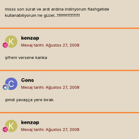
misss son sürat ve ardı ardına indiriyorum flashgetide
kullanabiliyorum ne güzel...11!!!!!!!!11111111
kenzap
Mesaj tarihi:
Ağustos 27, 2008
şifreni versene kanka
Cons
Mesaj tarihi:
Ağustos 27, 2008
şimdi yavaşça yere bırak.
kenzap
Mesaj tarihi:
Ağustos 27, 2008